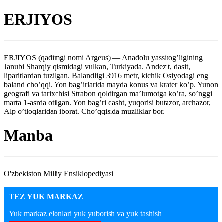
ERJIYOS
ERJIYOS (qadimgi nomi Argeus) — Anadolu yassitog’ligining
Janubi Sharqiy qismidagi vulkan, Turkiyada. Andezit, dasit,
liparitlardan tuzilgan. Balandligi 3916 metr, kichik Osiyodagi eng
baland cho’qqi. Yon bag’irlarida mayda konus va krater ko’p. Yunon
geografi va tarixchisi Strabon qoldirgan ma’lumotga ko’ra, so’nggi
marta 1-asrda otilgan. Yon bag’ri dasht, yuqorisi butazor, archazor,
Alp o’tloqlaridan iborat. Cho’qqisida muzliklar bor.
Manba
O'zbekiston Milliy Ensiklopediyasi
TEZ YUK MARKAZ
Yuk markaz elonlari yuk yuborish va yuk tashish