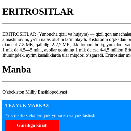
ERITROSITLAR
ERITROSITLAR (Yunoncha qizil va hujayra) — qizil qon tanachalari, qon
almashinuvini, ya’ni nafas olishni ta’minlaydi. Kislorodni o’pkadan o
diametri 7-8 MK, qalinligi 2-2,5 MK, ikki tomoni botiq, yumaloq, yad
1 mlk da 4,5—5 mln., ayollar qonining 1 mlk da esa 4-4,5 million Eritro
shuningdek, ayrim kasalliklarda ular miqdori o’zgaradi. Eritrositlar miq
Manba
O'zbekiston Milliy Ensiklopediyasi
TEZ YUK MARKAZ
Yuk markaz elonlari yuk yuborish va yuk tashish
Guruhga kirish