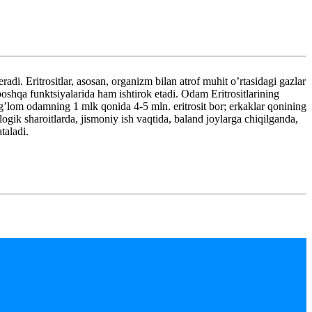
i. Eritrositlar, asosan, organizm bilan atrof muhit o’rtasidagi gazlar
oshqa funktsiyalarida ham ishtirok etadi. Odam Eritrositlarining
g’lom odamning 1 mlk qonida 4-5 mln. eritrosit bor; erkaklar qonining
logik sharoitlarda, jismoniy ish vaqtida, baland joylarga chiqilganda,
taladi.