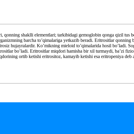
ning shaklli elementlari; tarkibidagi gemoglobin qonga qizil tus berad
rganizmning barcha to’qimalariga yetkazib beradi. Eritrositlar qonning b
rosiz hujayralardir. Ko’mikning mieloid to’qimalarida hosil bo’ladi. So
sitlar bo’ladi. Eritrositlar miqdori hamisha bir xil turmaydi, ba’zi fizio
dorining ortib ketishi eritrositoz, kamayib ketishi esa eritropeniya deb a