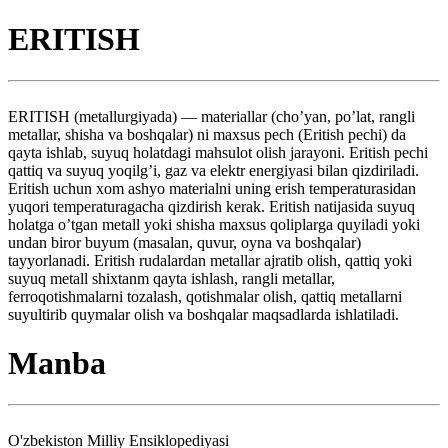
ERITISH
ERITISH (metallurgiyada) — materiallar (cho’yan, po’lat, rangli
metallar, shisha va boshqalar) ni maxsus pech (Eritish pechi) da
qayta ishlab, suyuq holatdagi mahsulot olish jarayoni. Eritish pechi
qattiq va suyuq yoqilg’i, gaz va elektr energiyasi bilan qizdiriladi.
Eritish uchun xom ashyo materialni uning erish temperaturasidan
yuqori temperaturagacha qizdirish kerak. Eritish natijasida suyuq
holatga o’tgan metall yoki shisha maxsus qoliplarga quyiladi yoki
undan biror buyum (masalan, quvur, oyna va boshqalar)
tayyorlanadi. Eritish rudalardan metallar ajratib olish, qattiq yoki
suyuq metall shixtanm qayta ishlash, rangli metallar,
ferroqotishmalarni tozalash, qotishmalar olish, qattiq metallarni
suyultirib quymalar olish va boshqalar maqsadlarda ishlatiladi.
Manba
O'zbekiston Milliy Ensiklopediyasi