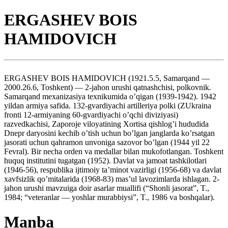
ERGASHEV BOIS
HAMIDOVICH
ERGASHEV BOIS HAMIDOVICH (1921.5.5, Samarqand —
2000.26.6, Toshkent) — 2-jahon urushi qatnashchisi, polkovnik.
Samarqand mexanizasiya texnikumida o’qigan (1939-1942). 1942
yildan armiya safida. 132-gvardiyachi artilleriya polki (ZUkraina
fronti 12-armiyaning 60-gvardiyachi o’qchi diviziyasi)
razvedkachisi, Zaporoje viloyatining Xortisa qishlog’i hududida
Dnepr daryosini kechib o’tish uchun bo’lgan janglarda ko’rsatgan
jasorati uchun qahramon unvoniga sazovor bo’lgan (1944 yil 22
Fevral). Bir necha orden va medallar bilan mukofotlangan. Toshkent
huquq institutini tugatgan (1952). Davlat va jamoat tashkilotlari
(1946-56), respublika ijtimoiy ta’minot vazirligi (1956-68) va davlat
xavfsizlik qo’mitalarida (1968-83) mas’ul lavozimlarda ishlagan. 2-
jahon urushi mavzuiga doir asarlar muallifi (“Shonli jasorat”, T.,
1984; “veteranlar — yoshlar murabbiysi”, T., 1986 va boshqalar).
Manba