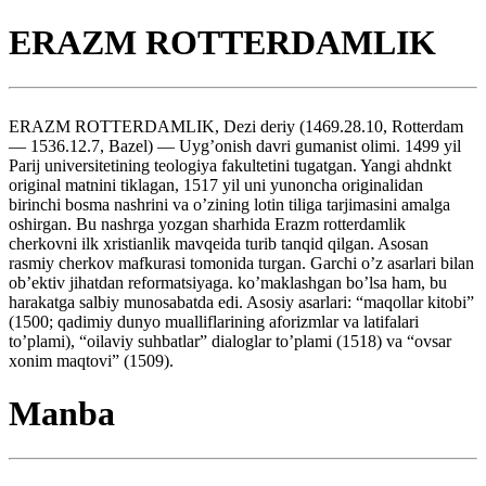
ERAZM ROTTERDAMLIK
ERAZM ROTTERDAMLIK, Dezi deriy (1469.28.10, Rotterdam
— 1536.12.7, Bazel) — Uyg’onish davri gumanist olimi. 1499 yil
Parij universitetining teologiya fakultetini tugatgan. Yangi ahdnkt
original matnini tiklagan, 1517 yil uni yunoncha originalidan
birinchi bosma nashrini va o’zining lotin tiliga tarjimasini amalga
oshirgan. Bu nashrga yozgan sharhida Erazm rotterdamlik
cherkovni ilk xristianlik mavqeida turib tanqid qilgan. Asosan
rasmiy cherkov mafkurasi tomonida turgan. Garchi o’z asarlari bilan
ob’ektiv jihatdan reformatsiyaga. ko’maklashgan bo’lsa ham, bu
harakatga salbiy munosabatda edi. Asosiy asarlari: “maqollar kitobi”
(1500; qadimiy dunyo mualliflarining aforizmlar va latifalari
to’plami), “oilaviy suhbatlar” dialoglar to’plami (1518) va “ovsar
xonim maqtovi” (1509).
Manba