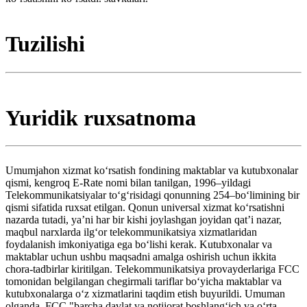
Tuzilishi
Yuridik ruxsatnoma
Umumjahon xizmat koʻrsatish fondining maktablar va kutubxonalar
qismi, kengroq E-Rate nomi bilan tanilgan, 1996–yildagi
Telekommunikatsiyalar toʻgʻrisidagi qonunning 254–boʻlimining bir
qismi sifatida ruxsat etilgan. Qonun universal xizmat koʻrsatishni
nazarda tutadi, yaʼni har bir kishi joylashgan joyidan qatʼi nazar,
maqbul narxlarda ilgʻor telekommunikatsiya xizmatlaridan
foydalanish imkoniyatiga ega boʻlishi kerak. Kutubxonalar va
maktablar uchun ushbu maqsadni amalga oshirish uchun ikkita
chora-tadbirlar kiritilgan. Telekommunikatsiya provayderlariga FCC
tomonidan belgilangan chegirmali tariflar boʻyicha maktablar va
kutubxonalarga oʻz xizmatlarini taqdim etish buyurildi. Umuman
olganda, FCC "barcha davlat va notijorat boshlangʻich va oʻrta