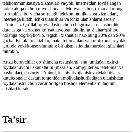
telekommunikatsiya xizmatlari va/yoki internetdan foydalangan
holda aloqa uchun quvur liniyasi. Moliyalashtirish xizmatlarning
toʻrt toifasi boʻyicha soʻraladi: telekommunikatsiya xizmatlari,
internetga kirish, ichki ulanishlar va ichki ulanishlarni asosiy
taʼmirlash. Qoʻllab-quvvatlash uchun chegirmalar qashshoqlik
darajasiga va xizmat koʻrsatilayotgan aholining shahar/qishloq
holatiga bogʻliq boʻlib, tegishli xizmatlar narxining 20% dan 90%
gacha. Kerakli maktablar, maktab tumanlari va kutubxonalar yakka
tartibda yoki konsorsiumning bir qismi sifatida murojaat qilishlari
mumkin.
Ariza beruvchilar qoʻshimcha resurslarni, shu jumladan oxirgi
foydalanuvchi uskunalarini (masalan, kompyuterlar, telefonlar va
boshqalar), dasturiy taʼminot, kasbiy rivojlanish va Maktablar va
kutubxonalar dasturi tomonidan moliyalashtiriladigan ulanishdan
foydalanish uchun zarur boʻlgan boshqa elementlarni taqdim
etishlari kerak.
Taʼsir