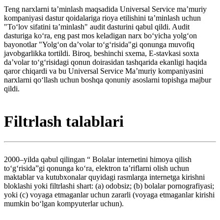
Teng narxlarni taʼminlash maqsadida Universal Service maʼmuriy
kompaniyasi dastur qoidalariga rioya etilishini taʼminlash uchun
"Toʻlov sifatini taʼminlash" audit dasturini qabul qildi. Audit
dasturiga koʻra, eng past mos keladigan narx boʻyicha yolgʻon
bayonotlar "Yolgʻon daʼvolar toʻgʻrisida"gi qonunga muvofiq
javobgarlikka tortildi. Biroq, beshinchi sxema, E-stavkasi soxta
daʼvolar toʻgʻrisidagi qonun doirasidan tashqarida ekanligi haqida
qaror chiqardi va bu Universal Service Maʼmuriy kompaniyasini
narxlarni qoʻllash uchun boshqa qonuniy asoslarni topishga majbur
qildi.
Filtrlash talablari
2000–yilda qabul qilingan “ Bolalar internetini himoya qilish
toʻgʻrisida”gi qonunga koʻra, elektron taʼriflarni olish uchun
maktablar va kutubxonalar quyidagi rasmlarga internetga kirishni
bloklashi yoki filtrlashi shart: (a) odobsiz; (b) bolalar pornografiyasi;
yoki (c) voyaga etmaganlar uchun zararli (voyaga etmaganlar kirishi
mumkin boʻlgan kompyuterlar uchun).