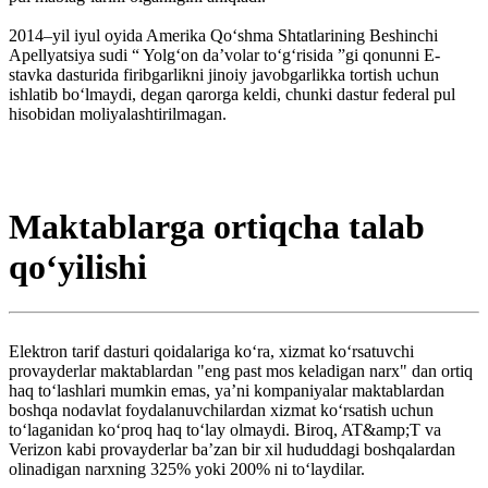
2014–yil iyul oyida Amerika Qoʻshma Shtatlarining Beshinchi
Apellyatsiya sudi “ Yolgʻon da’volar toʻgʻrisida ”gi qonunni E-
stavka dasturida firibgarlikni jinoiy javobgarlikka tortish uchun
ishlatib boʻlmaydi, degan qarorga keldi, chunki dastur federal pul
hisobidan moliyalashtirilmagan.
Maktablarga ortiqcha talab
qoʻyilishi
Elektron tarif dasturi qoidalariga koʻra, xizmat koʻrsatuvchi
provayderlar maktablardan "eng past mos keladigan narx" dan ortiq
haq toʻlashlari mumkin emas, yaʼni kompaniyalar maktablardan
boshqa nodavlat foydalanuvchilardan xizmat koʻrsatish uchun
toʻlaganidan koʻproq haq toʻlay olmaydi. Biroq, AT&amp;T va
Verizon kabi provayderlar baʼzan bir xil hududdagi boshqalardan
olinadigan narxning 325% yoki 200% ni toʻlaydilar.