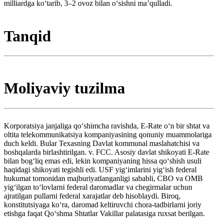
milliardga koʻtarib, 3–2 ovoz bilan oʻsishni maʼqulladi.
Tanqid
Moliyaviy tuzilma
Korporatsiya janjaliga qoʻshimcha ravishda, E-Rate oʻn bir shtat va
oltita telekommunikatsiya kompaniyasining qonuniy muammolariga
duch keldi. Bular Texasning Davlat kommunal maslahatchisi va
boshqalarda birlashtirilgan. v. FCC. Asosiy davlat shikoyati E-Rate
bilan bogʻliq emas edi, lekin kompaniyaning hissa qoʻshish usuli
haqidagi shikoyati tegishli edi. USF yigʻimlarini yigʻish federal
hukumat tomonidan majburiyatlanganligi sababli, CBO va OMB
yigʻilgan toʻlovlarni federal daromadlar va chegirmalar uchun
ajratilgan pullarni federal xarajatlar deb hisoblaydi. Biroq,
konstitutsiyaga koʻra, daromad keltiruvchi chora-tadbirlarni joriy
etishga faqat Qoʻshma Shtatlar Vakillar palatasiga ruxsat berilgan.