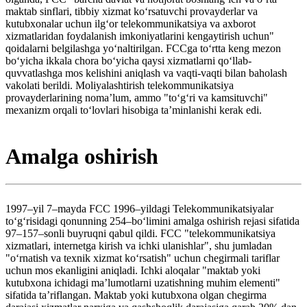
maktab sinflari, tibbiy xizmat koʻrsatuvchi provayderlar va
kutubxonalar uchun ilgʻor telekommunikatsiya va axborot
xizmatlaridan foydalanish imkoniyatlarini kengaytirish uchun"
qoidalarni belgilashga yoʻnaltirilgan. FCCga toʻrtta keng mezon
boʻyicha ikkala chora boʻyicha qaysi xizmatlarni qoʻllab-
quvvatlashga mos kelishini aniqlash va vaqti-vaqti bilan baholash
vakolati berildi. Moliyalashtirish telekommunikatsiya
provayderlarining nomaʼlum, ammo "toʻgʻri va kamsituvchi"
mexanizm orqali toʻlovlari hisobiga taʼminlanishi kerak edi.
Amalga oshirish
1997–yil 7–mayda FCC 1996–yildagi Telekommunikatsiyalar
toʻgʻrisidagi qonunning 254–boʻlimini amalga oshirish rejasi sifatida
97–157–sonli buyruqni qabul qildi. FCC "telekommunikatsiya
xizmatlari, internetga kirish va ichki ulanishlar", shu jumladan
"oʻrnatish va texnik xizmat koʻrsatish" uchun chegirmali tariflar
uchun mos ekanligini aniqladi. Ichki aloqalar "maktab yoki
kutubxona ichidagi maʼlumotlarni uzatishning muhim elementi"
sifatida taʼriflangan. Maktab yoki kutubxona olgan chegirma