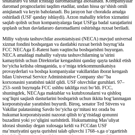
shtatlararo va shtat ichidagi daromadlariga asoslanadi. Kompaniyalar
daromad prognozlarini taqdim etadilar, undan hissa qoʻshish omili
aniqlanadi va keyin baholanadi. Bu jarayon har chorakda amalga
oshiriladi (USF qanday ishlaydi). Arzon mahalliy telefon xizmatini
saqlab qolish uchun kompaniyalarga faqat USFga badal xarajatlarini
qoplash uchun davlatlararo daromadlarni oshirishga ruxsat beriladi.
Milliy valyuta tashuvchilar assotsiatsiyasi (NECA) mavjud universal
xizmat fondini boshqargan va dastlabki ruxsat berish buyrugʻida
FCC NECAga E-Rateni ham vaqtincha boshqarishni buyurgan.
NECA amaldagi mahalliy valyuta tashuvchilarning taʼsirini
kamaytirish uchun Direktorlar kengashini qanday qayta tashkil etish
boʻyicha kelisha olmaganida, u oʻrniga telekommunikatsiya
provayderlari va boshqa kompaniyalar vakillaridan iborat kengash
bilan Universal Service Administrative Company shoʻʼba
korxonasini yaratishni taklif qildi. USF oluvchilar guruhlari. 97–
253–sonli buyruqda FCC ushbu taklifga rozi boʻldi. FCC,
shuningdek, NECAga maktablar va kutubxonalarni va qishloq
sogʻliqni saqlash dasturlarini boshqarish uchun ikkita bogʻlanmagan
korporatsiyalar yaratishni buyurdi. Biroq, senator Ted Stivens va
Vakillar palatasining Savdo boʻyicha qoʻmitasi tez orada bu
hukumat korporatsiyasini nazorat qilish toʻgʻrisidagi qonunni
buzadimi yoki yoʻqligini surishtirdi. Hukumatning Masʼuliyat
idorasi shunday degan xulosaga keldi va FCCdan USF
maʼmuriyatini qayta qurishni talab qiluvchi 1768–s.ga oʻzgartirish