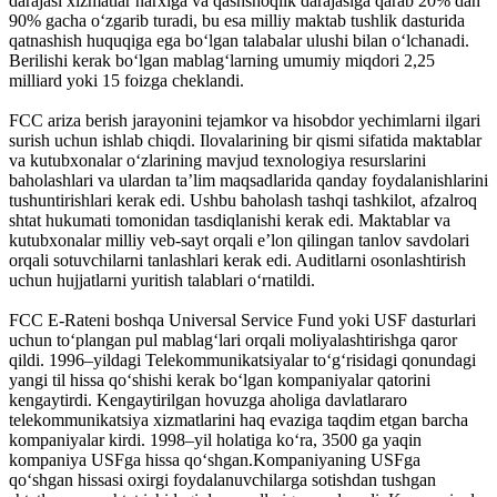
darajasi xizmatlar narxiga va qashshoqlik darajasiga qarab 20% dan
90% gacha oʻzgarib turadi, bu esa milliy maktab tushlik dasturida
qatnashish huquqiga ega boʻlgan talabalar ulushi bilan oʻlchanadi.
Berilishi kerak boʻlgan mablagʻlarning umumiy miqdori 2,25
milliard yoki 15 foizga cheklandi.
FCC ariza berish jarayonini tejamkor va hisobdor yechimlarni ilgari
surish uchun ishlab chiqdi. Ilovalarining bir qismi sifatida maktablar
va kutubxonalar oʻzlarining mavjud texnologiya resurslarini
baholashlari va ulardan taʼlim maqsadlarida qanday foydalanishlarini
tushuntirishlari kerak edi. Ushbu baholash tashqi tashkilot, afzalroq
shtat hukumati tomonidan tasdiqlanishi kerak edi. Maktablar va
kutubxonalar milliy veb-sayt orqali eʼlon qilingan tanlov savdolari
orqali sotuvchilarni tanlashlari kerak edi. Auditlarni osonlashtirish
uchun hujjatlarni yuritish talablari oʻrnatildi.
FCC E-Rateni boshqa Universal Service Fund yoki USF dasturlari
uchun toʻplangan pul mablagʻlari orqali moliyalashtirishga qaror
qildi. 1996–yildagi Telekommunikatsiyalar toʻgʻrisidagi qonundagi
yangi til hissa qoʻshishi kerak boʻlgan kompaniyalar qatorini
kengaytirdi. Kengaytirilgan hovuzga aholiga davlatlararo
telekommunikatsiya xizmatlarini haq evaziga taqdim etgan barcha
kompaniyalar kirdi. 1998–yil holatiga koʻra, 3500 ga yaqin
kompaniya USFga hissa qoʻshgan.Kompaniyaning USFga
qoʻshgan hissasi oxirgi foydalanuvchilarga sotishdan tushgan