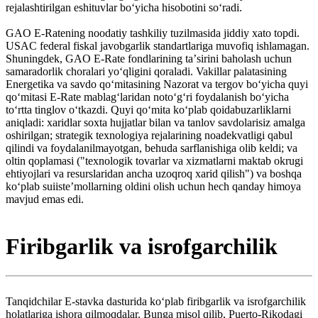
rejalashtirilgan eshituvlar boʻyicha hisobotini soʻradi.
GAO E-Ratening noodatiy tashkiliy tuzilmasida jiddiy xato topdi.
USAC federal fiskal javobgarlik standartlariga muvofiq ishlamagan.
Shuningdek, GAO E-Rate fondlarining taʼsirini baholash uchun
samaradorlik choralari yoʻqligini qoraladi. Vakillar palatasining
Energetika va savdo qoʻmitasining Nazorat va tergov boʻyicha quyi
qoʻmitasi E-Rate mablagʻlaridan notoʻgʻri foydalanish boʻyicha
toʻrtta tinglov oʻtkazdi. Quyi qoʻmita koʻplab qoidabuzarliklarni
aniqladi: xaridlar soxta hujjatlar bilan va tanlov savdolarisiz amalga
oshirilgan; strategik texnologiya rejalarining noadekvatligi qabul
qilindi va foydalanilmayotgan, behuda sarflanishiga olib keldi; va
oltin qoplamasi ("texnologik tovarlar va xizmatlarni maktab okrugi
ehtiyojlari va resurslaridan ancha uzoqroq xarid qilish") va boshqa
koʻplab suiisteʼmollarning oldini olish uchun hech qanday himoya
mavjud emas edi.
Firibgarlik va isrofgarchilik
Tanqidchilar E-stavka dasturida koʻplab firibgarlik va isrofgarchilik
holatlariga ishora qilmoqdalar. Bunga misol qilib, Puerto-Rikodagi