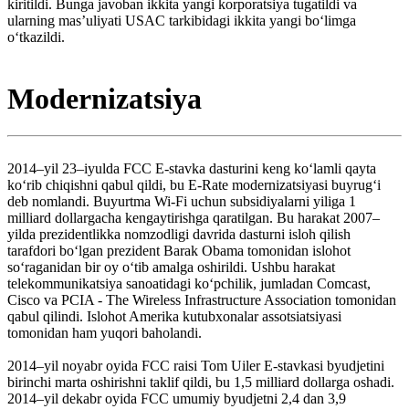
kiritildi. Bunga javoban ikkita yangi korporatsiya tugatildi va
ularning masʼuliyati USAC tarkibidagi ikkita yangi boʻlimga
oʻtkazildi.
Modernizatsiya
2014–yil 23–iyulda FCC E-stavka dasturini keng koʻlamli qayta
koʻrib chiqishni qabul qildi, bu E-Rate modernizatsiyasi buyrugʻi
deb nomlandi. Buyurtma Wi-Fi uchun subsidiyalarni yiliga 1
milliard dollargacha kengaytirishga qaratilgan. Bu harakat 2007–
yilda prezidentlikka nomzodligi davrida dasturni isloh qilish
tarafdori boʻlgan prezident Barak Obama tomonidan islohot
soʻraganidan bir oy oʻtib amalga oshirildi. Ushbu harakat
telekommunikatsiya sanoatidagi koʻpchilik, jumladan Comcast,
Cisco va PCIA - The Wireless Infrastructure Association tomonidan
qabul qilindi. Islohot Amerika kutubxonalar assotsiatsiyasi
tomonidan ham yuqori baholandi.
2014–yil noyabr oyida FCC raisi Tom Uiler E-stavkasi byudjetini
birinchi marta oshirishni taklif qildi, bu 1,5 milliard dollarga oshadi.
2014–yil dekabr oyida FCC umumiy byudjetni 2,4 dan 3,9