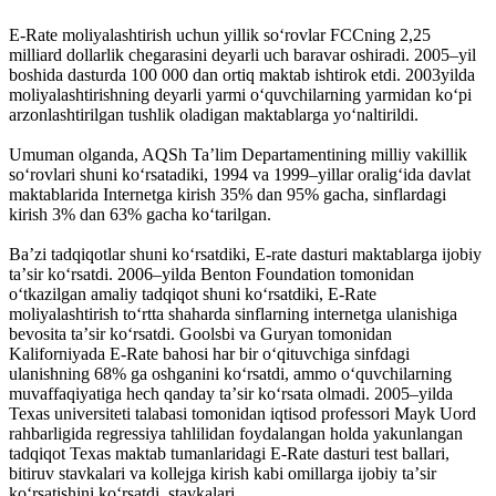
E-Rate moliyalashtirish uchun yillik soʻrovlar FCCning 2,25
milliard dollarlik chegarasini deyarli uch baravar oshiradi. 2005–yil
boshida dasturda 100 000 dan ortiq maktab ishtirok etdi. 2003yilda
moliyalashtirishning deyarli yarmi oʻquvchilarning yarmidan koʻpi
arzonlashtirilgan tushlik oladigan maktablarga yoʻnaltirildi.
Umuman olganda, AQSh Taʼlim Departamentining milliy vakillik
soʻrovlari shuni koʻrsatadiki, 1994 va 1999–yillar oraligʻida davlat
maktablarida Internetga kirish 35% dan 95% gacha, sinflardagi
kirish 3% dan 63% gacha koʻtarilgan.
Baʼzi tadqiqotlar shuni koʻrsatdiki, E-rate dasturi maktablarga ijobiy
taʼsir koʻrsatdi. 2006–yilda Benton Foundation tomonidan
oʻtkazilgan amaliy tadqiqot shuni koʻrsatdiki, E-Rate
moliyalashtirish toʻrtta shaharda sinflarning internetga ulanishiga
bevosita taʼsir koʻrsatdi. Goolsbi va Guryan tomonidan
Kaliforniyada E-Rate bahosi har bir oʻqituvchiga sinfdagi
ulanishning 68% ga oshganini koʻrsatdi, ammo oʻquvchilarning
muvaffaqiyatiga hech qanday taʼsir koʻrsata olmadi. 2005–yilda
Texas universiteti talabasi tomonidan iqtisod professori Mayk Uord
rahbarligida regressiya tahlilidan foydalangan holda yakunlangan
tadqiqot Texas maktab tumanlaridagi E-Rate dasturi test ballari,
bitiruv stavkalari va kollejga kirish kabi omillarga ijobiy taʼsir
koʻrsatishini koʻrsatdi. stavkalari.