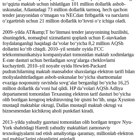
toʻqqizta maktab uchun ishlatilgan 101 million dollarlik asbob-
uskunalar, Atlantadagi 73 million dollarlik tarmoq, hech qachon
tender jarayonidan oʻtmagan va NECdan firibgarlik va narxlarni
oʻzgartirish uchun 21 million dollarlik toʻlovni oʻz ichiga oladi.
2009–yilda AT&amp;T boʻlinmasi tender jarayonining buzilishi,
shuningdek, nomaqbul xizmatlarni qoplash uchun E-stavkadan
foydalanganligi haqidagi da’volar boʻyicha 8,2 million AQSh
dollarini koʻrib chiqdi. 2010–yil sentabr oyida FCC
telekommunikatsiya kompaniyalari tomonidan maktab xodimlariga
E-rate dasturi uchun beriladigan sovgʻalarga cheklovlarni
kuchaytirdi. 2010–yil noyabr oyida Hewlett-Packard
pudratchilarning maktab mansabdor shaxslariga elektron tarifi bilan
moliyalashtiriladigan asbob-uskunalar boʻyicha shartnomalar
evaziga noqonuniy ravishda sovgʻalar berganligi boʻyicha 16,25
million dollarlik daʼvoni hal qildi. HP daʼvolari AQSh Adliya
departamenti tomonidan Texasning elektron tarif dasturi boʻyicha
olib borilgan kengroq tekshiruvning bir qismi boʻlib, unga Xyuston
mustaqil maktablar okrugi, Dallas mustaqil maktab okrugi va
biznesmendan kichikroq aholi punktlari kiradi.
2013–yilda yahudiy gazetasi tomonidan olib borilgan tergov Nyu-
York shahridagi Haredi yahudiy maktablari zamonaviy
texnologiyalarni rad etish amaliyotiga qaramay, millionlab elektron
pul mablagʻlarini olganligini aniqladi.