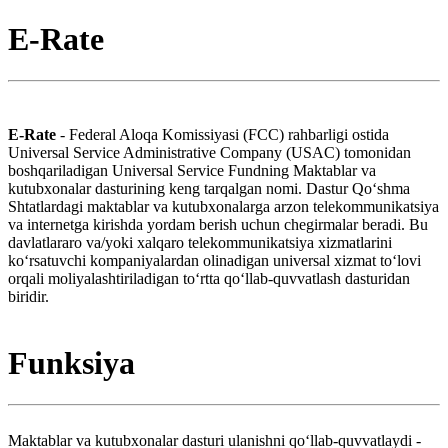
E-Rate
E-Rate
- Federal Aloqa Komissiyasi (FCC) rahbarligi ostida
Universal Service Administrative Company (USAC) tomonidan
boshqariladigan Universal Service Fundning Maktablar va
kutubxonalar dasturining keng tarqalgan nomi. Dastur Qoʻshma
Shtatlardagi maktablar va kutubxonalarga arzon telekommunikatsiya
va internetga kirishda yordam berish uchun chegirmalar beradi. Bu
davlatlararo va/yoki xalqaro telekommunikatsiya xizmatlarini
koʻrsatuvchi kompaniyalardan olinadigan universal xizmat toʻlovi
orqali moliyalashtiriladigan toʻrtta qoʻllab-quvvatlash dasturidan
biridir.
Funksiya
Maktablar va kutubxonalar dasturi ulanishni qoʻllab-quvvatlaydi -