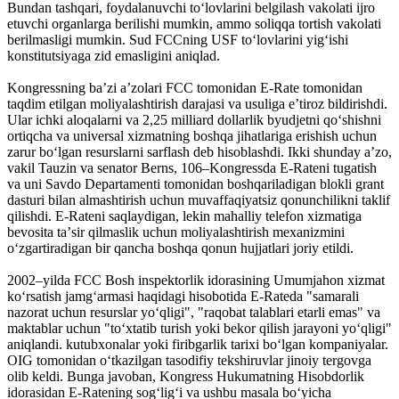
Bundan tashqari, foydalanuvchi toʻlovlarini belgilash vakolati ijro
etuvchi organlarga berilishi mumkin, ammo soliqqa tortish vakolati
berilmasligi mumkin. Sud FCCning USF toʻlovlarini yigʻishi
konstitutsiyaga zid emasligini aniqlad.
Kongressning baʼzi aʼzolari FCC tomonidan E-Rate tomonidan
taqdim etilgan moliyalashtirish darajasi va usuliga eʼtiroz bildirishdi.
Ular ichki aloqalarni va 2,25 milliard dollarlik byudjetni qoʻshishni
ortiqcha va universal xizmatning boshqa jihatlariga erishish uchun
zarur boʻlgan resurslarni sarflash deb hisoblashdi. Ikki shunday aʼzo,
vakil Tauzin va senator Berns, 106–Kongressda E-Rateni tugatish
va uni Savdo Departamenti tomonidan boshqariladigan blokli grant
dasturi bilan almashtirish uchun muvaffaqiyatsiz qonunchilikni taklif
qilishdi. E-Rateni saqlaydigan, lekin mahalliy telefon xizmatiga
bevosita taʼsir qilmaslik uchun moliyalashtirish mexanizmini
oʻzgartiradigan bir qancha boshqa qonun hujjatlari joriy etildi.
2002–yilda FCC Bosh inspektorlik idorasining Umumjahon xizmat
koʻrsatish jamgʻarmasi haqidagi hisobotida E-Rateda "samarali
nazorat uchun resurslar yoʻqligi", "raqobat talablari etarli emas" va
maktablar uchun "toʻxtatib turish yoki bekor qilish jarayoni yoʻqligi"
aniqlandi. kutubxonalar yoki firibgarlik tarixi boʻlgan kompaniyalar.
OIG tomonidan oʻtkazilgan tasodifiy tekshiruvlar jinoiy tergovga
olib keldi. Bunga javoban, Kongress Hukumatning Hisobdorlik
idorasidan E-Ratening sogʻligʻi va ushbu masala boʻyicha