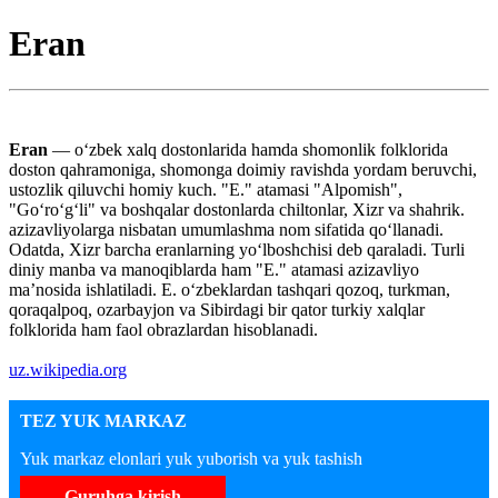
Eran
Eran
— oʻzbek xalq dostonlarida hamda shomonlik folklorida
doston qahramoniga, shomonga doimiy ravishda yordam beruvchi,
ustozlik qiluvchi homiy kuch. "E." atamasi "Alpomish",
"Goʻroʻgʻli" va boshqalar dostonlarda chiltonlar, Xizr va shahrik.
azizavliyolarga nisbatan umumlashma nom sifatida qoʻllanadi.
Odatda, Xizr barcha eranlarning yoʻlboshchisi deb qaraladi. Turli
diniy manba va manoqiblarda ham "E." atamasi azizavliyo
maʼnosida ishlatiladi. E. oʻzbeklardan tashqari qozoq, turkman,
qoraqalpoq, ozarbayjon va Sibirdagi bir qator turkiy xalqlar
folklorida ham faol obrazlardan hisoblanadi.
uz.wikipedia.org
TEZ YUK MARKAZ
Yuk markaz elonlari yuk yuborish va yuk tashish
Guruhga kirish