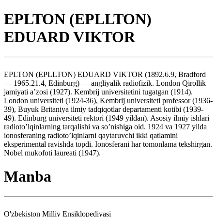
EPLTON (EPLLTON)
EDUARD VIKTOR
EPLTON (EPLLTON) EDUARD VIKTOR (1892.6.9, Bradford
— 1965.21.4, Edinburg) — angliyalik radiofizik. London Qirollik
jamiyati a’zosi (1927). Kembrij universitetini tugatgan (1914).
London universiteti (1924-36), Kembrij universiteti professor (1936-
39), Buyuk Britaniya ilmiy tadqiqotlar departamenti kotibi (1939-
49). Edinburg universiteti rektori (1949 yildan). Asosiy ilmiy ishlari
radioto’lqinlarning tarqalishi va so’nishiga oid. 1924 va 1927 yilda
ionosferaning radioto’lqinlarni qaytaruvchi ikki qatlamini
eksperimental ravishda topdi. Ionosferani har tomonlama tekshirgan.
Nobel mukofoti laureati (1947).
Manba
O'zbekiston Milliy Ensiklopediyasi