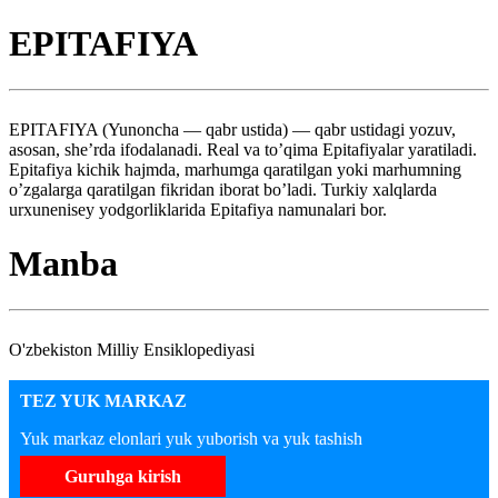
EPITAFIYA
EPITAFIYA (Yunoncha — qabr ustida) — qabr ustidagi yozuv,
asosan, she’rda ifodalanadi. Real va to’qima Epitafiyalar yaratiladi.
Epitafiya kichik hajmda, marhumga qaratilgan yoki marhumning
o’zgalarga qaratilgan fikridan iborat bo’ladi. Turkiy xalqlarda
urxunenisey yodgorliklarida Epitafiya namunalari bor.
Manba
O'zbekiston Milliy Ensiklopediyasi
TEZ YUK MARKAZ
Yuk markaz elonlari yuk yuborish va yuk tashish
Guruhga kirish