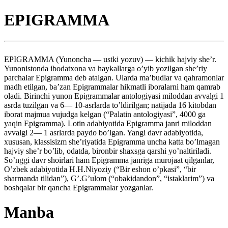
EPIGRAMMA
EPIGRAMMA (Yunoncha — ustki yozuv) — kichik hajviy she’r.
Yunonistonda ibodatxona va haykallarga o’yib yozilgan she’riy
parchalar Epigramma deb atalgan. Ularda ma’budlar va qahramonlar
madh etilgan, ba’zan Epigrammalar hikmatli iboralarni ham qamrab
oladi. Birinchi yunon Epigrammalar antologiyasi miloddan avvalgi 1
asrda tuzilgan va 6— 10-asrlarda to’ldirilgan; natijada 16 kitobdan
iborat majmua vujudga kelgan (“Palatin antologiyasi”, 4000 ga
yaqin Epigramma). Lotin adabiyotida Epigramma janri miloddan
avvalgi 2— 1 asrlarda paydo bo’lgan. Yangi davr adabiyotida,
xususan, klassisizm she’riyatida Epigramma uncha katta bo’lmagan
hajviy she’r bo’lib, odatda, bironbir shaxsga qarshi yo’naltiriladi.
So’nggi davr shoirlari ham Epigramma janriga murojaat qilganlar,
O’zbek adabiyotida H.H.Niyoziy (“Bir eshon o’pkasi”, “bir
sharmanda tilidan”), G’.G’ulom (“obakidandon”, “istaklarim”) va
boshqalar bir qancha Epigrammalar yozganlar.
Manba