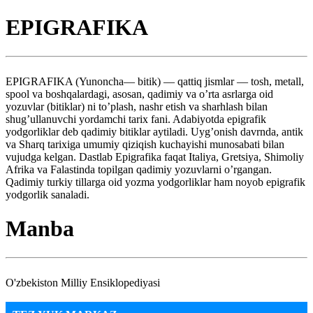
EPIGRAFIKA
EPIGRAFIKA (Yunoncha— bitik) — qattiq jismlar — tosh, metall,
spool va boshqalardagi, asosan, qadimiy va o’rta asrlarga oid
yozuvlar (bitiklar) ni to’plash, nashr etish va sharhlash bilan
shug’ullanuvchi yordamchi tarix fani. Adabiyotda epigrafik
yodgorliklar deb qadimiy bitiklar aytiladi. Uyg’onish davrnda, antik
va Sharq tarixiga umumiy qiziqish kuchayishi munosabati bilan
vujudga kelgan. Dastlab Epigrafika faqat Italiya, Gretsiya, Shimoliy
Afrika va Falastinda topilgan qadimiy yozuvlarni o’rgangan.
Qadimiy turkiy tillarga oid yozma yodgorliklar ham noyob epigrafik
yodgorlik sanaladi.
Manba
O'zbekiston Milliy Ensiklopediyasi