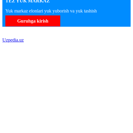
TEZ YUK MARKAZ
Yuk markaz elonlari yuk yuborish va yuk tashish
Guruhga kirish
Uzpedia.uz