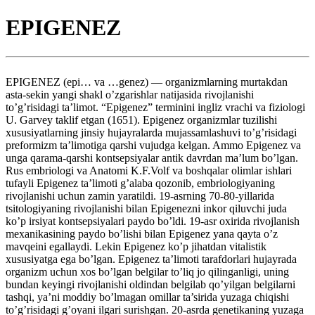
EPIGENEZ
EPIGENEZ (epi… va …genez) — organizmlarning murtakdan
asta-sekin yangi shakl o’zgarishlar natijasida rivojlanishi
to’g’risidagi ta’limot. “Epigenez” terminini ingliz vrachi va fiziologi
U. Garvey taklif etgan (1651). Epigenez organizmlar tuzilishi
xususiyatlarning jinsiy hujayralarda mujassamlashuvi to’g’risidagi
preformizm ta’limotiga qarshi vujudga kelgan. Ammo Epigenez va
unga qarama-qarshi kontsepsiyalar antik davrdan ma’lum bo’lgan.
Rus embriologi va Anatomi K.F.Volf va boshqalar olimlar ishlari
tufayli Epigenez ta’limoti g’alaba qozonib, embriologiyaning
rivojlanishi uchun zamin yaratildi. 19-asrning 70-80-yillarida
tsitologiyaning rivojlanishi bilan Epigenezni inkor qiluvchi juda
ko’p irsiyat kontsepsiyalari paydo bo’ldi. 19-asr oxirida rivojlanish
mexanikasining paydo bo’lishi bilan Epigenez yana qayta o’z
mavqeini egallaydi. Lekin Epigenez ko’p jihatdan vitalistik
xususiyatga ega bo’lgan. Epigenez ta’limoti tarafdorlari hujayrada
organizm uchun xos bo’lgan belgilar to’liq jo qilinganligi, uning
bundan keyingi rivojlanishi oldindan belgilab qo’yilgan belgilarni
tashqi, ya’ni moddiy bo’lmagan omillar ta’sirida yuzaga chiqishi
to’g’risidagi g’oyani ilgari surishgan. 20-asrda genetikaning yuzaga