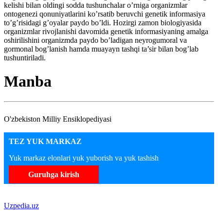
kelishi bilan oldingi sodda tushunchalar o’rniga organizmlar
ontogenezi qonuniyatlarini ko’rsatib beruvchi genetik informasiya
to’g’risidagi g’oyalar paydo bo’ldi. Hozirgi zamon biologiyasida
organizmlar rivojlanishi davomida genetik informasiyaning amalga
oshirilishini organizmda paydo bo’ladigan neyrogumoral va
gormonal bog’lanish hamda muayayn tashqi ta’sir bilan bog’lab
tushuntiriladi.
Manba
O'zbekiston Milliy Ensiklopediyasi
TEZ YUK MARKAZ
Yuk markaz elonlari yuk yuborish va yuk tashish
Guruhga kirish
Uzpedia.uz