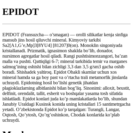
EPIDOT
EPIDOT (Fransuzcha— o’smagan) — orolli silikatlar kenja sinfiga
mansub jins hosil qiluvchi mineral. Kimyoviy tarkibi
Sa2[A1,G’e,Mp]3[8YU4] [81207]0(on). Monoklin singoniyada
kristallanadi. Prizmatik, ignasimon shaklda bo’lib, donador,
nursimon agregatlar hosil qiladi. Rangi pushtisimonzangori, ba’zan
malla va pushti. Qattiqligi 6-7; mineral tarkibida temir va marganes
salmog’ining oshishi bilan zichligi 3,3 dan 3,5 g/sm3 gacha oshib
boradi. Shishadek yaltiroq. Epidot Ohakli skarnlar uchun xos
mineral hamda sa ga boy past va o’rtacha trali metamorfik jinslarda
uchraydi. Epidotning hosil bo’lishi genetik jihatdan
plagioklazlarning albitlanishi bilan bog’liq. Sinonimi: alloxit, beustit,
delfinit, orendalit, tallit, esherit va boshqalar yasama tosh sifatida
ishlatiladi. Epidot konlari juda ko’p mamlakatlarda bo’lib, shundan
Janubiy Uraldagi Kusinsk konida uning kristallari 15 santimetrgacha
yetadi. O’zbekistonda Epidot ko’p tarqalgan: Turangli, Langar,
Oqtosh, Qo’ytosh, Qo’rg’oshinkon, Chodak konlarida ko’plab
uchraydi.