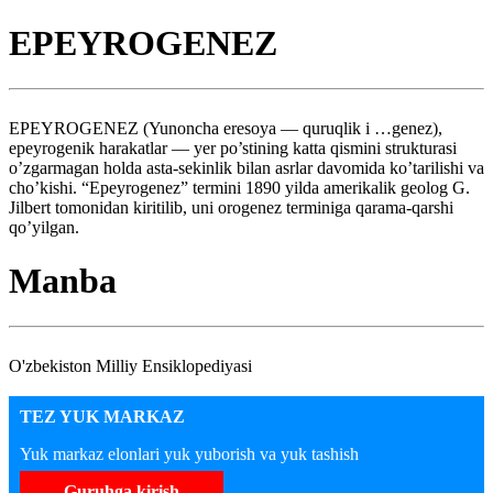
EPEYROGENEZ
EPEYROGENEZ (Yunoncha eresoya — quruqlik i …genez),
epeyrogenik harakatlar — yer po’stining katta qismini strukturasi
o’zgarmagan holda asta-sekinlik bilan asrlar davomida ko’tarilishi va
cho’kishi. “Epeyrogenez” termini 1890 yilda amerikalik geolog G.
Jilbert tomonidan kiritilib, uni orogenez terminiga qarama-qarshi
qo’yilgan.
Manba
O'zbekiston Milliy Ensiklopediyasi
TEZ YUK MARKAZ
Yuk markaz elonlari yuk yuborish va yuk tashish
Guruhga kirish