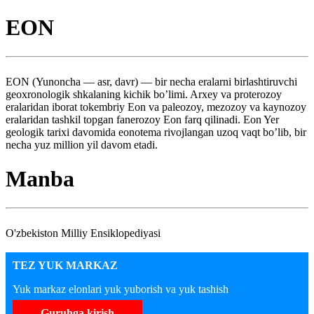
EON
EON (Yunoncha — asr, davr) — bir necha eralarni birlashtiruvchi
geoxronologik shkalaning kichik bo’limi. Arxey va proterozoy
eralaridan iborat tokembriy Eon va paleozoy, mezozoy va kaynozoy
eralaridan tashkil topgan fanerozoy Eon farq qilinadi. Eon Yer
geologik tarixi davomida eonotema rivojlangan uzoq vaqt bo’lib, bir
necha yuz million yil davom etadi.
Manba
O'zbekiston Milliy Ensiklopediyasi
TEZ YUK MARKAZ
Yuk markaz elonlari yuk yuborish va yuk tashish
Guruhga kirish