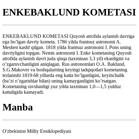
ENKEBAKLUND KOMETASI
ENKEBAKLUND KOMETASI Quyosh atrofida aylanish davriga
ega bo’lgan davriy kometa. 1786 yilda frantsuz astronomi A.
Meshen kashf qilgan. 1818 yilda frantsuz astronomi J. Pons uning
davriyligini topgan. Nemis astronomi I. Enke kometaning Quyosh
atrofida aylanish davri juda qisqa (taxminan 3,3 yil) ekanligini va
o’zgaruvchanligini aniqlagan. Rus astronomlari O.A. Baklund,
S.G.Makover va boshqalarning keyingi tadqiqotlari kometaning
tezlanishi 1819-68 yillarda eng katta bo’lganligini, keyinchalik
(ba’zi o’zgarishlar bilan) uning kamayganligini ko’rsatgan.
Kometaning ravshanligi yuz yilda taxminan 1,0—1,5 yulduz
kattaligida kamayadi.
Manba
O'zbekiston Milliy Ensiklopediyasi