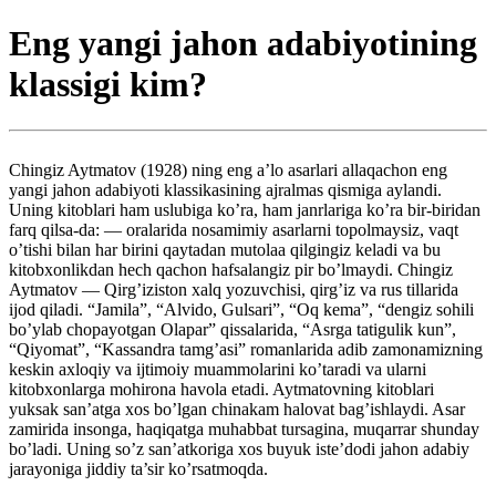
Eng yangi jahon adabiyotining
klassigi kim?
Chingiz Aytmatov (1928) ning eng a’lo asarlari allaqachon eng
yangi jahon adabiyoti klassikasining ajralmas qismiga aylandi.
Uning kitoblari ham uslubiga ko’ra, ham janrlariga ko’ra bir-biridan
farq qilsa-da: — oralarida nosamimiy asarlarni topolmaysiz, vaqt
o’tishi bilan har birini qaytadan mutolaa qilgingiz keladi va bu
kitobxonlikdan hech qachon hafsalangiz pir bo’lmaydi. Chingiz
Aytmatov — Qirg’iziston xalq yozuvchisi, qirg’iz va rus tillarida
ijod qiladi. “Jamila”, “Alvido, Gulsari”, “Oq kema”, “dengiz sohili
bo’ylab chopayotgan Olapar” qissalarida, “Asrga tatigulik kun”,
“Qiyomat”, “Kassandra tamg’asi” romanlarida adib zamonamizning
keskin axloqiy va ijtimoiy muammolarini ko’taradi va ularni
kitobxonlarga mohirona havola etadi. Aytmatovning kitoblari
yuksak san’atga xos bo’lgan chinakam halovat bag’ishlaydi. Asar
zamirida insonga, haqiqatga muhabbat tursagina, muqarrar shunday
bo’ladi. Uning so’z san’atkoriga xos buyuk iste’dodi jahon adabiy
jarayoniga jiddiy ta’sir ko’rsatmoqda.