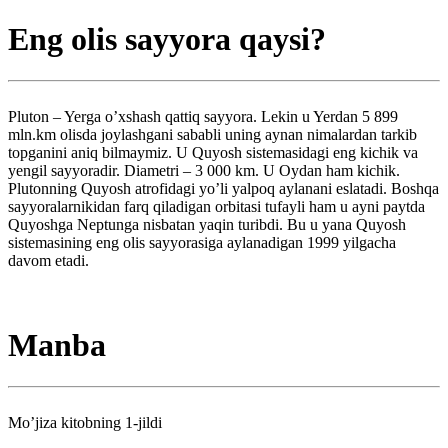
Eng olis sayyora qaysi?
Pluton – Yerga o’xshash qattiq sayyora. Lekin u Yerdan 5 899
mln.km olisda joylashgani sababli uning aynan nimalardan tarkib
topganini aniq bilmaymiz. U Quyosh sistemasidagi eng kichik va
yengil sayyoradir. Diametri – 3 000 km. U Oydan ham kichik.
Plutonning Quyosh atrofidagi yo’li yalpoq aylanani eslatadi. Boshqa
sayyoralarnikidan farq qiladigan orbitasi tufayli ham u ayni paytda
Quyoshga Neptunga nisbatan yaqin turibdi. Bu u yana Quyosh
sistemasining eng olis sayyorasiga aylanadigan 1999 yilgacha
davom etadi.
Manba
Mo’jiza kitobning 1-jildi