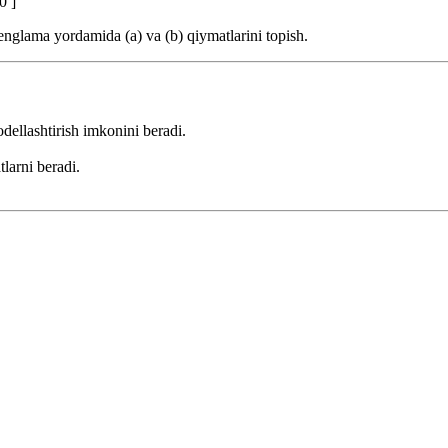
0 ]
tenglama yordamida (a) va (b) qiymatlarini topish.
dellashtirish imkonini beradi.
larni beradi.