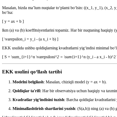
Masalan, bizda ma’lum nuqtalar to‘plami bo‘lsin: ((x_1, y_1), (x_2, y_
bo‘lsa:
[ y = ax + b ]
lkm (a) va (b) koeffitsiyentlarini topamiz. Har bir nuqtaning haqiqiy 
[ \varepsilon_i = y_i - (a x_i + b) ]
EKK usulida ushbu qoldiqlarning kvadratlarni yig‘indisi minimal bo‘l
[ S = \sum_{i=1}^n \varepsilon
i^2 = \sum
{i=1}^n (y_i - a x_i - b)^2 
EKK usulini qo‘llash tartibi
Modelni belgilash
: Masalan, chiziqli model (y = ax + b).
Qoldiqlar ta'rifi
: Har bir observatsiya uchun haqiqiy va taxmin
Kvadratlar yig‘indisini tuzish
: Barcha qoldiqlar kvadratlarini 
Minimallashtirish shartlarini yozish
: (S(a,b)) ning (a) va (b) 