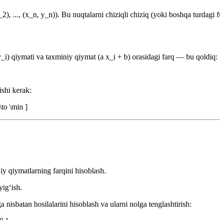
2), ..., (x_n, y_n)). Bu nuqtalarni chiziqli chiziq (yoki boshqa turdagi 
(y_i) qiymati va taxminiy qiymat (a x_i + b) orasidagi farq — bu qoldiq:
ishi kerak:
\to \min ]
iy qiymatlarning farqini hisoblash.
yig‘ish.
ga nisbatan hosilalarini hisoblash va ularni nolga tenglashtirish: