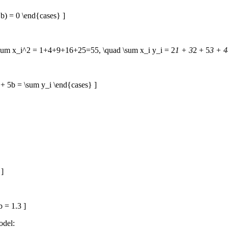
- b) = 0 \end{cases} ]
\sum x_i^2 = 1+4+9+16+25=55, \quad \sum x_i y_i = 2
1 + 3
2 + 5
3 + 4
 + 5b = \sum y_i \end{cases} ]
 ]
b = 1.3 ]
odel: