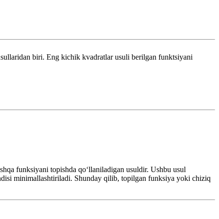
idan biri. Eng kichik kvadratlar usuli berilgan funktsiyani
shqa funksiyani topishda qo‘llaniladigan usuldir. Ushbu usul
si minimallashtiriladi. Shunday qilib, topilgan funksiya yoki chiziq