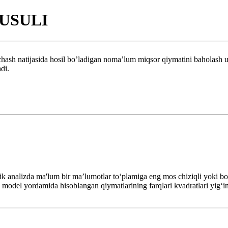
USULI
ijasida hosil bo’ladigan noma’lum miqsor qiymatini baholash usullar
di.
k analizda ma'lum bir ma’lumotlar to‘plamiga eng mos chiziqli yoki bo
odel yordamida hisoblangan qiymatlarining farqlari kvadratlari yig‘indi