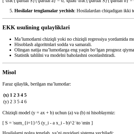
[ \frac{\partial S}{\partial a} = 0, \quad \frac{\partial S}{\partial b} = 
Hosilalar tenglamalar yechish
: Hosilalardan chiqadigan ikki 
EKK usulining qulayliklari
Ma’lumotlarni chiziqli yoki no chiziqli regressiya yordamida mo
Hisoblash algoritmlari sodda va samarali.
Olingan natija ma’lumotlarga eng yaqin bo‘lgan prognoz qiymat
Statistik tahlilni va modelni baholashni osonlashtiradi.
Misol
Faraz qilaylik, berilgan ma’lumotlar:
(x)
1
2
3
4
5
(y)
2
3
5
4
6
Chiziqli model (y = ax + b) uchun (a) va (b) ni hisoblaymiz:
[ S = \sum_{i=1}^5 (y_i - a x_i - b)^2 \to \min ]
Hosilalarni nolga tenglab, ya’ni quyidagi sistema yechiladi: