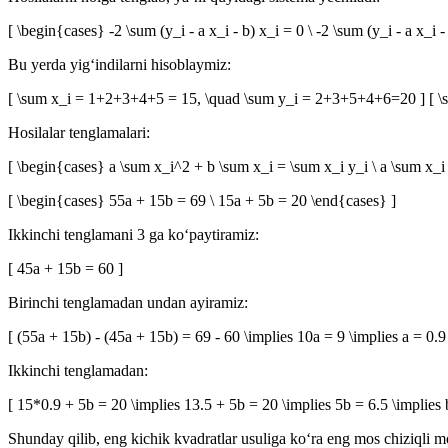
[ \begin{cases} -2 \sum (y_i - a x_i - b) x_i = 0 \ -2 \sum (y_i - a x_i 
Bu yerda yig‘indilarni hisoblaymiz:
[ \sum x_i = 1+2+3+4+5 = 15, \quad \sum y_i = 2+3+5+4+6=20 ] [ 
Hosilalar tenglamalari:
[ \begin{cases} a \sum x_i^2 + b \sum x_i = \sum x_i y_i \ a \sum x_i
[ \begin{cases} 55a + 15b = 69 \ 15a + 5b = 20 \end{cases} ]
Ikkinchi tenglamani 3 ga ko‘paytiramiz:
[ 45a + 15b = 60 ]
Birinchi tenglamadan undan ayiramiz:
[ (55a + 15b) - (45a + 15b) = 69 - 60 \implies 10a = 9 \implies a = 0.9
Ikkinchi tenglamadan:
[ 15*0.9 + 5b = 20 \implies 13.5 + 5b = 20 \implies 5b = 6.5 \implies 
Shunday qilib, eng kichik kvadratlar usuliga ko‘ra eng mos chiziqli m