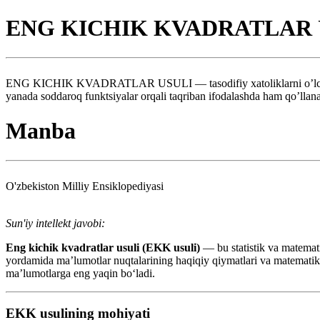
ENG KICHIK KVADRATLAR 
ENG KICHIK KVADRATLAR USULI — tasodifiy xatoliklarni o’lchash nat
yanada soddaroq funktsiyalar orqali taqriban ifodalashda ham qo’llana
Manba
O'zbekiston Milliy Ensiklopediyasi
Sun'iy intellekt javobi:
Eng kichik kvadratlar usuli (EKK usuli)
— bu statistik va matemati
yordamida ma’lumotlar nuqtalarining haqiqiy qiymatlari va matematik m
ma’lumotlarga eng yaqin bo‘ladi.
EKK usulining mohiyati