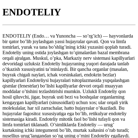
ENDOTELIY
ENDOTELIY (Endo… va Yunoncha — so’rg’ich) — hayvonlarda
bir qator bo’lib joylashgan yassi hujayralar qavati. Qon va limfa
tomirlari, yurak va tana bo’shlig’ining ichki yuzasini qoplab turadi.
Endoteliy uning ostida joylashgan to’qimalardan bazal membrana
orqali ajralgan. Muskul, o’pka, Markaziy nerv sistemasi kapillyarlari
devoridagi uzluksiz Endoteliy hujayraning yuqori darajada tanlab
o’tkazish xususiyatini ta’minlaydi. Bir qancha organlar (masalan,
buyrak chigali naylari, ichak vorsinkalari, endokrin bezlar)
kapillyarlari Endoteliysi hujayralari tsitoplazmasida yupqalashgan
qismlar (fenestrlar) bo’lishi kapillyarlar devori orqali muayyan
moddalar o’tishini tezlashtirishi mumkin. Uzlukli Endoteliy qon
hosil qiluvchi, jigar, buyrak usti bezi va boshqalar organlarning
kengaygan kapillyarlari (sinusoidlari) uchun xos; ular orqali yirik
molekulalar, har xil zarrachalar, hatto hujayralar o’tkaziladi. Bu
hujayralar fagositoz xususiyatiga ega bo’lib, retikulyar endoteliy
sistemasiga kiradi. Endoteliy mitotik faol bo’lishi tufayli qon va
limfa tomirlari tiklanadi. O’simliklarda Endoteliy — urug’
kurtakning ichki integumenti bo’lib, murtak xaltasini o’rab turadi;
nusellius urug’langandan so’ng uning o’rnini Endoteliy egallaydi.