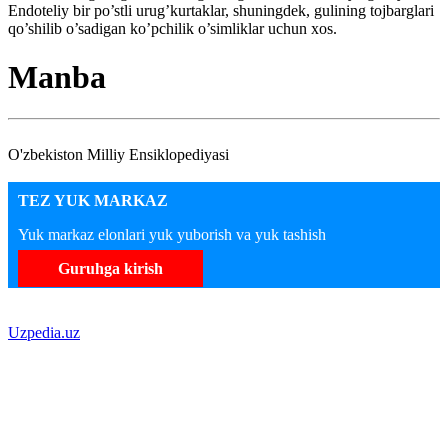
Endoteliy bir po’stli urug’kurtaklar, shuningdek, gulining tojbarglari
qo’shilib o’sadigan ko’pchilik o’simliklar uchun xos.
Manba
O'zbekiston Milliy Ensiklopediyasi
TEZ YUK MARKAZ
Yuk markaz elonlari yuk yuborish va yuk tashish
Guruhga kirish
Uzpedia.uz