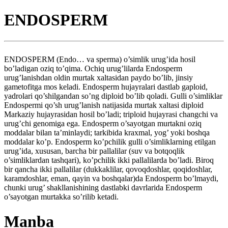
ENDOSPERM
ENDOSPERM (Endo… va sperma) o’simlik urug’ida hosil
bo’ladigan oziq to’qima. Ochiq urug’lilarda Endosperm
urug’lanishdan oldin murtak xaltasidan paydo bo’lib, jinsiy
gametofitga mos keladi. Endosperm hujayralari dastlab gaploid,
yadrolari qo’shilgandan so’ng diploid bo’lib qoladi. Gulli o’simliklar
Endospermi qo’sh urug’lanish natijasida murtak xaltasi diploid
Markaziy hujayrasidan hosil bo’ladi; triploid hujayrasi changchi va
urug’chi genomiga ega. Endosperm o’sayotgan murtakni oziq
moddalar bilan ta’minlaydi; tarkibida kraxmal, yog’ yoki boshqa
moddalar ko’p. Endosperm ko’pchilik gulli o’simliklarning etilgan
urug’ida, xususan, barcha bir pallalilar (suv va botqoqlik
o’simliklardan tashqari), ko’pchilik ikki pallalilarda bo’ladi. Biroq
bir qancha ikki pallalilar (dukkaklilar, qovoqdoshlar, qoqidoshlar,
karamdoshlar, eman, qayin va boshqalar)da Endosperm bo’lmaydi,
chunki urug’ shakllanishining dastlabki davrlarida Endosperm
o’sayotgan murtakka so’rilib ketadi.
Manba