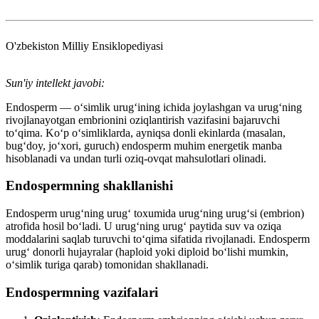
O'zbekiston Milliy Ensiklopediyasi
Sun'iy intellekt javobi:
Endosperm — o‘simlik urug‘ining ichida joylashgan va urug‘ning
rivojlanayotgan embrionini oziqlantirish vazifasini bajaruvchi
to‘qima. Ko‘p o‘simliklarda, ayniqsa donli ekinlarda (masalan,
bug‘doy, jo‘xori, guruch) endosperm muhim energetik manba
hisoblanadi va undan turli oziq-ovqat mahsulotlari olinadi.
Endospermning shakllanishi
Endosperm urug‘ning urug‘ toxumida urug‘ning urug‘si (embrion)
atrofida hosil bo‘ladi. U urug‘ning urug‘ paytida suv va oziqa
moddalarini saqlab turuvchi to‘qima sifatida rivojlanadi. Endosperm
urug‘ donorli hujayralar (haploid yoki diploid bo‘lishi mumkin,
o‘simlik turiga qarab) tomonidan shakllanadi.
Endospermning vazifalari