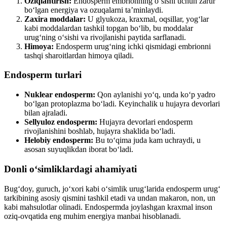
Oziqlantirish:
Endosperm embrionning o‘sishi uchun zarur
bo‘lgan energiya va ozuqalarni ta’minlaydi.
Zaxira moddalar:
U glyukoza, kraxmal, oqsillar, yog‘lar
kabi moddalardan tashkil topgan bo‘lib, bu moddalar
urug‘ning o‘sishi va rivojlanishi paytida sarflanadi.
Himoya:
Endosperm urug‘ning ichki qismidagi embrionni
tashqi sharoitlardan himoya qiladi.
Endosperm turlari
Nuklear endosperm:
Qon aylanishi yo‘q, unda ko‘p yadro
bo‘lgan protoplazma bo‘ladi. Keyinchalik u hujayra devorlari
bilan ajraladi.
Sellyuloz endosperm:
Hujayra devorlari endosperm
rivojlanishini boshlab, hujayra shaklida bo‘ladi.
Helobiy endosperm:
Bu to‘qima juda kam uchraydi, u
asosan suyuqlikdan iborat bo‘ladi.
Donli o‘simliklardagi ahamiyati
Bug‘doy, guruch, jo‘xori kabi o‘simlik urug‘larida endosperm urug‘
tarkibining asosiy qismini tashkil etadi va undan makaron, non, un
kabi mahsulotlar olinadi. Endospermda joylashgan kraxmal inson
oziq-ovqatida eng muhim energiya manbai hisoblanadi.