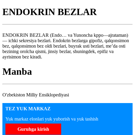
ENDOKRIN BEZLAR
ENDOKRIN BEZLAR (Endo… va Yunoncha kppo—ajrataman)
— ichki sekresiya bezlari. Endokrin bezlarga gipofiz, qalqonsimon
bez, qalqonsimon bez oldi bezlari, buyrak usti bezlari, me’da osti
bezining orolcha qismi, jinsiy bezlar, shuningdek, epifiz va
ayrisimon bez kiradi.
Manba
O'zbekiston Milliy Ensiklopediyasi
TEZ YUK MARKAZ
Yuk markaz elonlari yuk yuborish va yuk tashish
Guruhga kirish