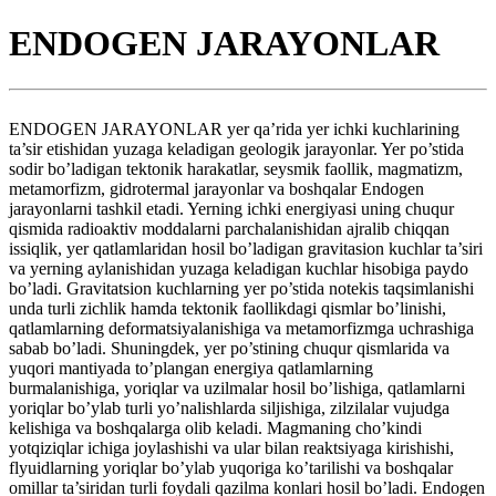
ENDOGEN JARAYONLAR
ENDOGEN JARAYONLAR yer qa’rida yer ichki kuchlarining
ta’sir etishidan yuzaga keladigan geologik jarayonlar. Yer po’stida
sodir bo’ladigan tektonik harakatlar, seysmik faollik, magmatizm,
metamorfizm, gidrotermal jarayonlar va boshqalar Endogen
jarayonlarni tashkil etadi. Yerning ichki energiyasi uning chuqur
qismida radioaktiv moddalarni parchalanishidan ajralib chiqqan
issiqlik, yer qatlamlaridan hosil bo’ladigan gravitasion kuchlar ta’siri
va yerning aylanishidan yuzaga keladigan kuchlar hisobiga paydo
bo’ladi. Gravitatsion kuchlarning yer po’stida notekis taqsimlanishi
unda turli zichlik hamda tektonik faollikdagi qismlar bo’linishi,
qatlamlarning deformatsiyalanishiga va metamorfizmga uchrashiga
sabab bo’ladi. Shuningdek, yer po’stining chuqur qismlarida va
yuqori mantiyada to’plangan energiya qatlamlarning
burmalanishiga, yoriqlar va uzilmalar hosil bo’lishiga, qatlamlarni
yoriqlar bo’ylab turli yo’nalishlarda siljishiga, zilzilalar vujudga
kelishiga va boshqalarga olib keladi. Magmaning cho’kindi
yotqiziqlar ichiga joylashishi va ular bilan reaktsiyaga kirishishi,
flyuidlarning yoriqlar bo’ylab yuqoriga ko’tarilishi va boshqalar
omillar ta’siridan turli foydali qazilma konlari hosil bo’ladi. Endogen