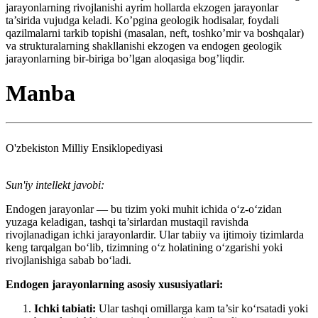
jarayonlarning rivojlanishi ayrim hollarda ekzogen jarayonlar
ta’sirida vujudga keladi. Ko’pgina geologik hodisalar, foydali
qazilmalarni tarkib topishi (masalan, neft, toshko’mir va boshqalar)
va strukturalarning shakllanishi ekzogen va endogen geologik
jarayonlarning bir-biriga bo’lgan aloqasiga bog’liqdir.
Manba
O'zbekiston Milliy Ensiklopediyasi
Sun'iy intellekt javobi:
Endogen jarayonlar — bu tizim yoki muhit ichida o‘z-o‘zidan
yuzaga keladigan, tashqi ta’sirlardan mustaqil ravishda
rivojlanadigan ichki jarayonlardir. Ular tabiiy va ijtimoiy tizimlarda
keng tarqalgan bo‘lib, tizimning o‘z holatining o‘zgarishi yoki
rivojlanishiga sabab bo‘ladi.
Endogen jarayonlarning asosiy xususiyatlari:
Ichki tabiati:
Ular tashqi omillarga kam ta’sir ko‘rsatadi yoki