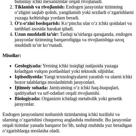
butunlay ichki mexanizmlar orqali rivojlanadi.
Tiklanish va rivojlanish:
Endogen jarayonlar tizimning
o‘zligini saqlab qolish, yangilanish yoki sezilarli o‘zgarishlarni
yuzaga keltirishga yordam beradi.
O‘z-o‘zini boshqarish:
Ko‘pincha ular o‘z ichki qoidalari va
tartiblari asosida harakat qiladi.
Uzun muddatli ta’sir:
Tashqi ta’sirlarga qaraganda, endogen
jarayonlar tizimning barqarorligiga va rivojlanishiga uzoq
muddatli ta’sir ko‘rsatadi.
Misollar:
Geologiyada:
Yerning ichki issiqligi natijasida yuzaga
keladigan vulqon portlashlari yoki tektonik siljishlar.
Iqtisodiyotda:
Yangi texnologiyalarni yaratish va ularni ichki
bozor talablariga moslashtirish jarayonlari.
Ijtimoiy sohada:
Jamiyatning o‘z ichki haq-huquqlari,
qadriyatlari va urf-odatlari orqali rivojlanishi.
Biologiyada:
Organizm ichidagi metabolik yoki genetik
jarayonlar.
Endogen jarayonlarni tushunish tizimlarning ichki tuzilishi va
ularning o‘zgarishini chuqurroq anglashda muhimdir. Bu jarayonlar
orqali tizimlar yanada barqaror bo‘lib, tashqi muhitda yuz beradigan
o‘zgarishlarga moslasha oladi.