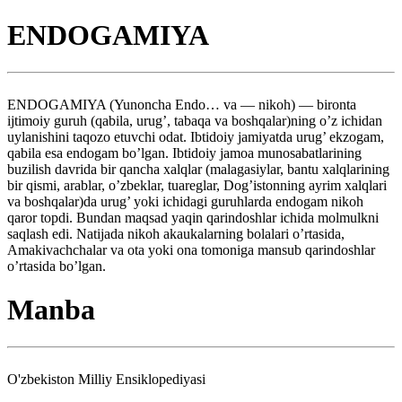
ENDOGAMIYA
ENDOGAMIYA (Yunoncha Endo… va — nikoh) — bironta
ijtimoiy guruh (qabila, urug’, tabaqa va boshqalar)ning o’z ichidan
uylanishini taqozo etuvchi odat. Ibtidoiy jamiyatda urug’ ekzogam,
qabila esa endogam bo’lgan. Ibtidoiy jamoa munosabatlarining
buzilish davrida bir qancha xalqlar (malagasiylar, bantu xalqlarining
bir qismi, arablar, o’zbeklar, tuareglar, Dog’istonning ayrim xalqlari
va boshqalar)da urug’ yoki ichidagi guruhlarda endogam nikoh
qaror topdi. Bundan maqsad yaqin qarindoshlar ichida molmulkni
saqlash edi. Natijada nikoh akaukalarning bolalari o’rtasida,
Amakivachchalar va ota yoki ona tomoniga mansub qarindoshlar
o’rtasida bo’lgan.
Manba
O'zbekiston Milliy Ensiklopediyasi