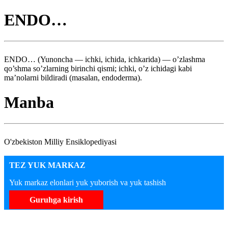
ENDO…
ENDO… (Yunoncha — ichki, ichida, ichkarida) — o’zlashma
qo’shma so’zlarning birinchi qismi; ichki, o’z ichidagi kabi
ma’nolarni bildiradi (masalan, endoderma).
Manba
O'zbekiston Milliy Ensiklopediyasi
TEZ YUK MARKAZ
Yuk markaz elonlari yuk yuborish va yuk tashish
Guruhga kirish