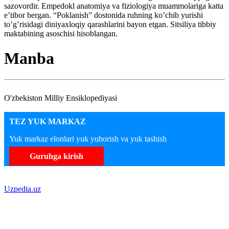
sazovordir. Empedokl anatomiya va fiziologiya muammolariga katta
e’tibor bergan. “Poklanish” dostonida ruhning ko’chib yurishi
to’g’risidagi diniyaxloqiy qarashlarini bayon etgan. Sitsiliya tibbiy
maktabining asoschisi hisoblangan.
Manba
O'zbekiston Milliy Ensiklopediyasi
TEZ YUK MARKAZ
Yuk markaz elonlari yuk yuborish va yuk tashish
Guruhga kirish
Uzpedia.uz