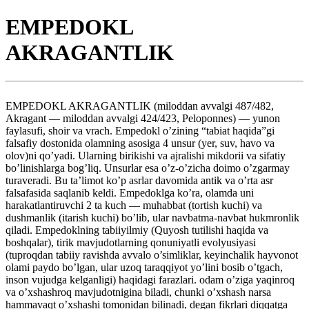
EMPEDOKL
AKRAGANTLIK
EMPEDOKL AKRAGANTLIK (miloddan avvalgi 487/482,
Akragant — miloddan avvalgi 424/423, Peloponnes) — yunon
faylasufi, shoir va vrach. Empedokl o’zining “tabiat haqida”gi
falsafiy dostonida olamning asosiga 4 unsur (yer, suv, havo va
olov)ni qo’yadi. Ularning birikishi va ajralishi mikdorii va sifatiy
bo’linishlarga bog’liq. Unsurlar esa o’z-o’zicha doimo o’zgarmay
turaveradi. Bu ta’limot ko’p asrlar davomida antik va o’rta asr
falsafasida saqlanib keldi. Empedoklga ko’ra, olamda uni
harakatlantiruvchi 2 ta kuch — muhabbat (tortish kuchi) va
dushmanlik (itarish kuchi) bo’lib, ular navbatma-navbat hukmronlik
qiladi. Empedoklning tabiiyilmiy (Quyosh tutilishi haqida va
boshqalar), tirik mavjudotlarning qonuniyatli evolyusiyasi
(tuproqdan tabiiy ravishda avvalo o’simliklar, keyinchalik hayvonot
olami paydo bo’lgan, ular uzoq taraqqiyot yo’lini bosib o’tgach,
inson vujudga kelganligi) haqidagi farazlari. odam o’ziga yaqinroq
va o’xshashroq mavjudotnigina biladi, chunki o’xshash narsa
hammavaqt o’xshashi tomonidan bilinadi, degan fikrlari diqqatga