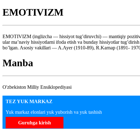
EMOTIVIZM
EMOTIVIZM (inglizcha — hissiyot tug’diruvchi) — mantiqiy pozitivi
ular ma’naviy hissiyotlarni ifoda etish va bunday hissiyotlar tug’diri
bo’lgan. Asosiy vakillari — A.Ayer (1910-89), R.Karnap (1891- 1970
Manba
O'zbekiston Milliy Ensiklopediyasi
TEZ YUK MARKAZ
Yuk markaz elonlari yuk yuborish va yuk tashish
Guruhga kirish