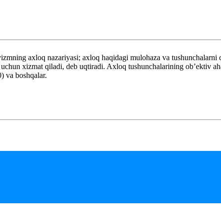
zmning axloq nazariyasi; axloq haqidagi mulohaza va tushunchalarni 
sh uchun xizmat qiladi, deb uqtiradi. Axloq tushunchalarining ob’ektiv a
) va boshqalar.