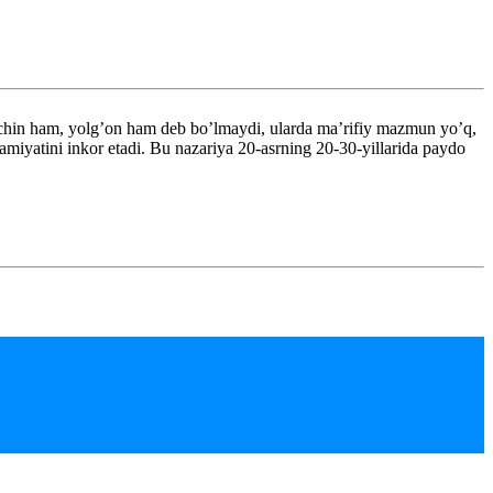
chin ham, yolg’on ham deb bo’lmaydi, ularda ma’rifiy mazmun yo’q,
hamiyatini inkor etadi. Bu nazariya 20-asrning 20-30-yillarida paydo