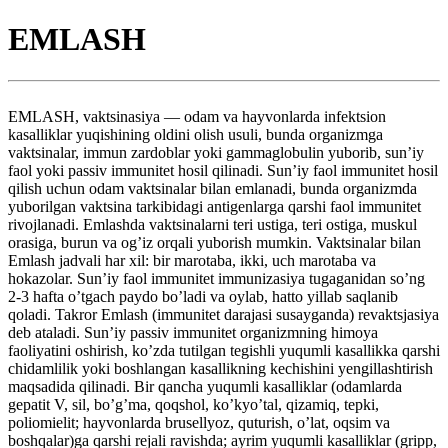
EMLASH
EMLASH, vaktsinasiya — odam va hayvonlarda infektsion
kasalliklar yuqishining oldini olish usuli, bunda organizmga
vaktsinalar, immun zardoblar yoki gammaglobulin yuborib, sun’iy
faol yoki passiv immunitet hosil qilinadi. Sun’iy faol immunitet hosil
qilish uchun odam vaktsinalar bilan emlanadi, bunda organizmda
yuborilgan vaktsina tarkibidagi antigenlarga qarshi faol immunitet
rivojlanadi. Emlashda vaktsinalarni teri ustiga, teri ostiga, muskul
orasiga, burun va og’iz orqali yuborish mumkin. Vaktsinalar bilan
Emlash jadvali har xil: bir marotaba, ikki, uch marotaba va
hokazolar. Sun’iy faol immunitet immunizasiya tugaganidan so’ng
2-3 hafta o’tgach paydo bo’ladi va oylab, hatto yillab saqlanib
qoladi. Takror Emlash (immunitet darajasi susayganda) revaktsjasiya
deb ataladi. Sun’iy passiv immunitet organizmning himoya
faoliyatini oshirish, ko’zda tutilgan tegishli yuqumli kasallikka qarshi
chidamlilik yoki boshlangan kasallikning kechishini yengillashtirish
maqsadida qilinadi. Bir qancha yuqumli kasalliklar (odamlarda
gepatit V, sil, bo’g’ma, qoqshol, ko’kyo’tal, qizamiq, tepki,
poliomielit; hayvonlarda brusellyoz, quturish, o’lat, oqsim va
boshqalar)ga qarshi rejali ravishda; ayrim yuqumli kasalliklar (gripp,