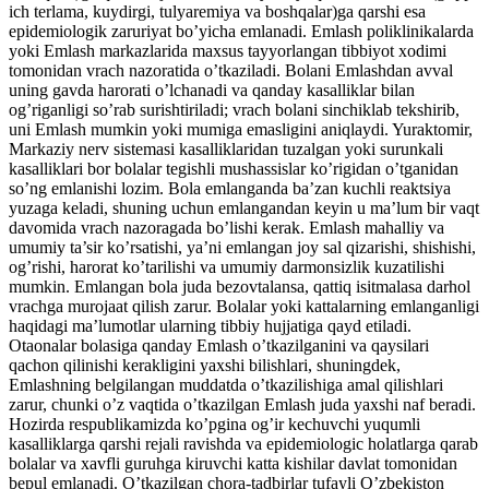
ich terlama, kuydirgi, tulyaremiya va boshqalar)ga qarshi esa
epidemiologik zaruriyat bo’yicha emlanadi. Emlash poliklinikalarda
yoki Emlash markazlarida maxsus tayyorlangan tibbiyot xodimi
tomonidan vrach nazoratida o’tkaziladi. Bolani Emlashdan avval
uning gavda harorati o’lchanadi va qanday kasalliklar bilan
og’riganligi so’rab surishtiriladi; vrach bolani sinchiklab tekshirib,
uni Emlash mumkin yoki mumiga emasligini aniqlaydi. Yuraktomir,
Markaziy nerv sistemasi kasalliklaridan tuzalgan yoki surunkali
kasalliklari bor bolalar tegishli mushassislar ko’rigidan o’tganidan
so’ng emlanishi lozim. Bola emlanganda ba’zan kuchli reaktsiya
yuzaga keladi, shuning uchun emlangandan keyin u ma’lum bir vaqt
davomida vrach nazoragada bo’lishi kerak. Emlash mahalliy va
umumiy ta’sir ko’rsatishi, ya’ni emlangan joy sal qizarishi, shishishi,
og’rishi, harorat ko’tarilishi va umumiy darmonsizlik kuzatilishi
mumkin. Emlangan bola juda bezovtalansa, qattiq isitmalasa darhol
vrachga murojaat qilish zarur. Bolalar yoki kattalarning emlanganligi
haqidagi ma’lumotlar ularning tibbiy hujjatiga qayd etiladi.
Otaonalar bolasiga qanday Emlash o’tkazilganini va qaysilari
qachon qilinishi kerakligini yaxshi bilishlari, shuningdek,
Emlashning belgilangan muddatda o’tkazilishiga amal qilishlari
zarur, chunki o’z vaqtida o’tkazilgan Emlash juda yaxshi naf beradi.
Hozirda respublikamizda ko’pgina og’ir kechuvchi yuqumli
kasalliklarga qarshi rejali ravishda va epidemiologic holatlarga qarab
bolalar va xavfli guruhga kiruvchi katta kishilar davlat tomonidan
bepul emlanadi. O’tkazilgan chora-tadbirlar tufayli O’zbekiston