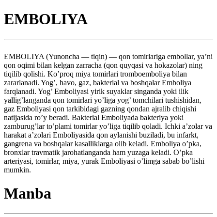
EMBOLIYA
EMBOLIYA (Yunoncha — tiqin) — qon tomirlariga embollar, ya’ni
qon oqimi bilan kelgan zarracha (qon quyqasi va hokazolar) ning
tiqilib qolishi. Ko’proq miya tomirlari tromboemboliya bilan
zararlanadi. Yog’, havo, gaz, bakterial va boshqalar Emboliya
farqlanadi. Yog’ Emboliyasi yirik suyaklar singanda yoki ilik
yallig’langanda qon tomirlari yo’liga yog’ tomchilari tushishidan,
gaz Emboliyasi qon tarkibidagi gazning qondan ajralib chiqishi
natijasida ro’y beradi. Bakterial Emboliyada bakteriya yoki
zamburug’lar to’plami tomirlar yo’liga tiqilib qoladi. Ichki a’zolar va
harakat a’zolari Emboliyasida qon aylanishi buziladi, bu infarkt,
gangrena va boshqalar kasalliklarga olib keladi. Emboliya o’pka,
bronxlar travmatik jarohatlanganda ham yuzaga keladi. O’pka
arteriyasi, tomirlar, miya, yurak Emboliyasi o’limga sabab bo’lishi
mumkin.
Manba