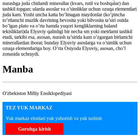
nurashga juda chidamli minerallar (kvars, rutil va boshqalar) dan
tashkil topgan; ularda asoslar va o’simliklar uchun ozuqa elementlari
juda kam. Yoshi uncha katta bo’lmagan maydonlar (ko’pincha
to’rtlamchi muzlik davrining bevosita yoki bilvosita ta’siri ostida
bo’lgan plato va o’rta hamda yuqori kengliklarning baland
tekisliklari)da Elyuviy qalinligi bir necha sm yoki metrlarni tashkil
etadi, tarkibi esa, asosan, nurash ta’sirida kam o’zgargan birlamchi
minerallardan iborat; bunday Elyuviy asoslarga va o’simlik uchun
ozuqa elementlariga boy. O’rta Osiyoda Elyuviy, asosan, cho’l
zonasida uchraydi.
Manba
O'zbekiston Milliy Ensiklopediyasi
TEZ YUK MARKAZ
Yuk markaz elonlari yuk yuborish va yuk tashish
Guruhga kirish