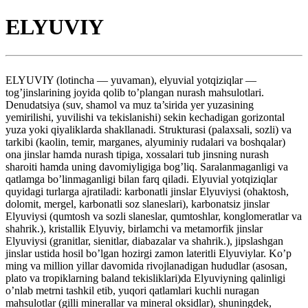
ELYUVIY
ELYUVIY (lotincha — yuvaman), elyuvial yotqiziqlar —
tog’jinslarining joyida qolib to’plangan nurash mahsulotlari.
Denudatsiya (suv, shamol va muz ta’sirida yer yuzasining
yemirilishi, yuvilishi va tekislanishi) sekin kechadigan gorizontal
yuza yoki qiyaliklarda shakllanadi. Strukturasi (palaxsali, sozli) va
tarkibi (kaolin, temir, marganes, alyuminiy rudalari va boshqalar)
ona jinslar hamda nurash tipiga, xossalari tub jinsning nurash
sharoiti hamda uning davomiyligiga bog’liq. Saralanmaganligi va
qatlamga bo’linmaganligi bilan farq qiladi. Elyuvial yotqiziqlar
quyidagi turlarga ajratiladi: karbonatli jinslar Elyuviysi (ohaktosh,
dolomit, mergel, karbonatli soz slaneslari), karbonatsiz jinslar
Elyuviysi (qumtosh va sozli slaneslar, qumtoshlar, konglomeratlar va
shahrik.), kristallik Elyuviy, birlamchi va metamorfik jinslar
Elyuviysi (granitlar, sienitlar, diabazalar va shahrik.), jipslashgan
jinslar ustida hosil bo’lgan hozirgi zamon lateritli Elyuviylar. Ko’p
ming va million yillar davomida rivojlanadigan hududlar (asosan,
plato va tropiklarning baland tekisliklari)da Elyuviyning qalinligi
o’nlab metrni tashkil etib, yuqori qatlamlari kuchli nuragan
mahsulotlar (gilli minerallar va mineral oksidlar), shuningdek,