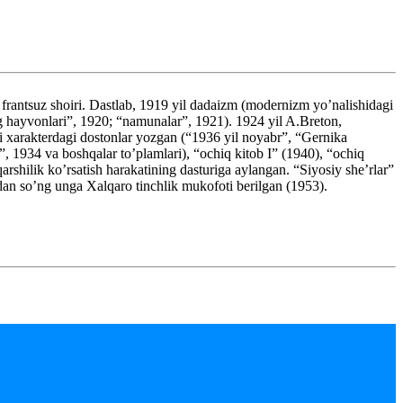
antsuz shoiri. Dastlab, 1919 yil dadaizm (modernizm yo’nalishidagi
ng hayvonlari”, 1920; “namunalar”, 1921). 1924 yil A.Breton,
i xarakterdagi dostonlar yozgan (“1936 yil noyabr”, “Gernika
, 1934 va boshqalar to’plamlari), “ochiq kitob I” (1940), “ochiq
qarshilik ko’rsatish harakatining dasturiga aylangan. “Siyosiy she’rlar”
idan so’ng unga Xalqaro tinchlik mukofoti berilgan (1953).