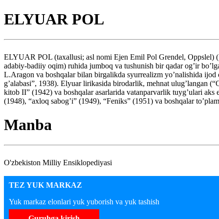
ELYUAR POL
ELYUAR POL (taxallusi; asl nomi Ejen Emil Pol Grendel, Oppslel) (1
adabiy-badiiy oqim) ruhida jumboq va tushunish bir qadar og’ir bo’lg
L.Aragon va boshqalar bilan birgalikda syurrealizm yo’nalishida ijo
g’alabasi”, 1938). Elyuar lirikasida birodarlik, mehnat ulug’langan 
kitob II” (1942) va boshqalar asarlarida vatanparvarlik tuyg’ulari aks 
(1948), “axloq sabog’i” (1949), “Feniks” (1951) va boshqalar to’plaml
Manba
O'zbekiston Milliy Ensiklopediyasi
TEZ YUK MARKAZ
Yuk markaz elonlari yuk yuborish va yuk tashish
Guruhga kirish