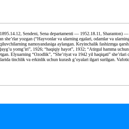
895.14.12, Sendeni, Sena departamenti — 1952.18.11, Sharanton) — fr
an she’rlar yozgan (“Hayvonlar va ularning egalari, odamlar va ularni
d qiluvchilarning namoyandasiga aylangan. Keyinchalik fashizmga qarsh
(“Qayg’u yomg’iri”, 1926; “haqiqiy hayot”, 1932; “Atirgul hamma uchun”
etgan. Elyuarning “Ozodlik”, “She’riyat va 1942 yil haqiqati” she’rlari 
arida tinchlik va erkinlik uchun kurash g’oyalari ilgari surilgan. Vafot