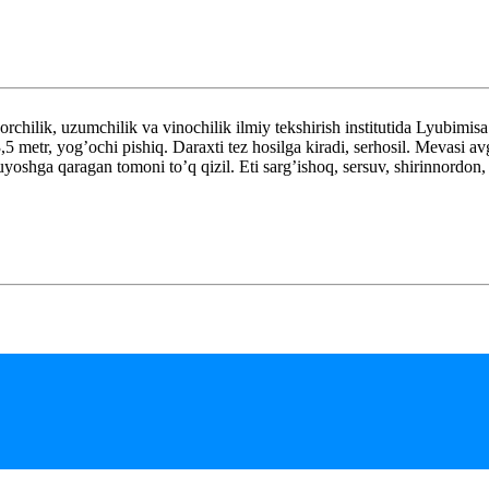
ilik, uzumchilik va vinochilik ilmiy tekshirish institutida Lyubimisa k
,5 metr, yog’ochi pishiq. Daraxti tez hosilga kiradi, serhosil. Mevasi 
 quyoshga qaragan tomoni to’q qizil. Eti sarg’ishoq, sersuv, shirinnordon