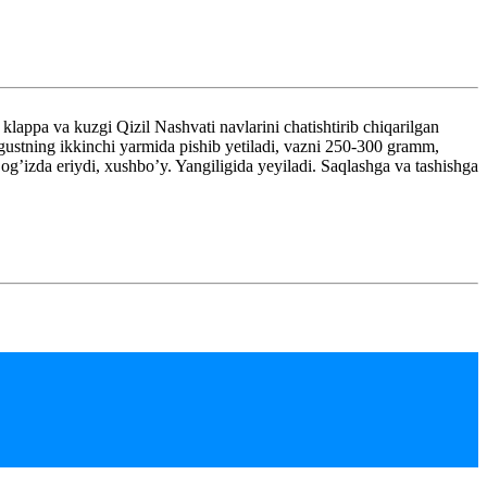
lappa va kuzgi Qizil Nashvati navlarini chatishtirib chiqarilgan
avgustning ikkinchi yarmida pishib yetiladi, vazni 250-300 gramm,
, og’izda eriydi, xushbo’y. Yangiligida yeyiladi. Saqlashga va tashishga