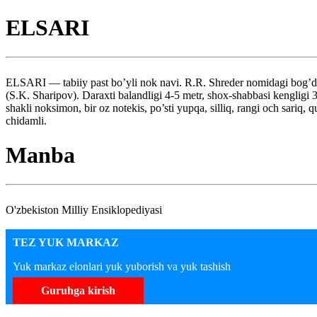
ELSARI
ELSARI — tabiiy past bo’yli nok navi. R.R. Shreder nomidagi bog’dorch
(S.K. Sharipov). Daraxti balandligi 4-5 metr, shox-shabbasi kengligi 3
shakli noksimon, bir oz notekis, po’sti yupqa, silliq, rangi och sariq,
chidamli.
Manba
O'zbekiston Milliy Ensiklopediyasi
TEZ YUK MARKAZ
Yuk markaz elonlari yuk yuborish va yuk tashish
Guruhga kirish