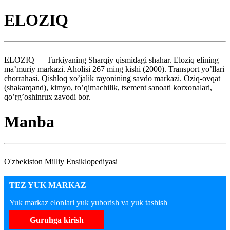
ELOZIQ
ELOZIQ — Turkiyaning Sharqiy qismidagi shahar. Eloziq elining
ma’muriy markazi. Aholisi 267 ming kishi (2000). Transport yo’llari
chorrahasi. Qishloq xo’jalik rayonining savdo markazi. Oziq-ovqat
(shakarqand), kimyo, to’qimachilik, tsement sanoati korxonalari,
qo’rg’oshinrux zavodi bor.
Manba
O'zbekiston Milliy Ensiklopediyasi
TEZ YUK MARKAZ
Yuk markaz elonlari yuk yuborish va yuk tashish
Guruhga kirish