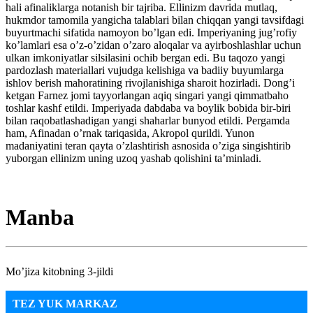
hali afinaliklarga notanish bir tajriba. Ellinizm davrida mutlaq,
hukmdor tamomila yangicha talablari bilan chiqqan yangi tavsifdagi
buyurtmachi sifatida namoyon bo’lgan edi. Imperiyaning jug’rofiy
ko’lamlari esa o’z-o’zidan o’zaro aloqalar va ayirboshlashlar uchun
ulkan imkoniyatlar silsilasini ochib bergan edi. Bu taqozo yangi
pardozlash materiallari vujudga kelishiga va badiiy buyumlarga
ishlov berish mahoratining rivojlanishiga sharoit hozirladi. Dong’i
ketgan Farnez jomi tayyorlangan aqiq singari yangi qimmatbaho
toshlar kashf etildi. Imperiyada dabdaba va boylik bobida bir-biri
bilan raqobatlashadigan yangi shaharlar bunyod etildi. Pergamda
ham, Afinadan o’rnak tariqasida, Akropol qurildi. Yunon
madaniyatini teran qayta o’zlashtirish asnosida o’ziga singishtirib
yuborgan ellinizm uning uzoq yashab qolishini ta’minladi.
Manba
Mo’jiza kitobning 3-jildi
TEZ YUK MARKAZ