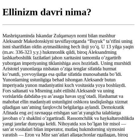
Ellinizm davri nima?
Mashriqzaminda Iskandar Zulqarnayn nomi bilan mashhur
Aleksandr Makedonskiyni tavsiflayotganda “Buyuk” ta’rifini uning
ismi sharifidan oldin aytmaslikning hech iloji yo’q. U 13 yilga yaqin
(m.av. 336-323 y.y.) hukmronlik qildi, biroq Aleksandrning
lashkarboshilik fazilatlari jahon xaritasini tamomila o’zgartirib
yuborgan imperiyaning tiklanishiga asos hozirladi. Uning murshidi
Aristotel yunonlarga nisbatan o’ziga tenglar sifatida hurmat
ko’rsatdi, yovvoyilarga esa qullar sifatida munosabatda bo’ldi.
Yunonlarning ustunligiga behad ishongan Aleksandr butun
imperiyada yunon madaniyatini kuch vositasida yoya boshlaydi.
Fors saltanati va Misrning zabt etilishi Aleksandr va uning
vorislarida dabdaba-yu as’asaga havas uyg’otadi. Hashamat va
mahobat ellin madaniyati ustunligini oshkora tasdiqlashga xizmat
qiladigan san’atning farqlovchi belgilariga aylandi. Demokratik
Afinada eng avj ravnaqqa erishgan san’at yangicha talablarga
javoban o’z shaklini o’zgartiradi. Rassomchilik va haykaltaroshlikda
yangi janrlar dunyoga keldi. Nihoyatda xos bo’lgan bir misol —
san’at vositalari bilan imperator, mutlaq hukmdorning siymosini
yaratish — Eron va Misr san’atlari allaqachonlar egallagan, biroq