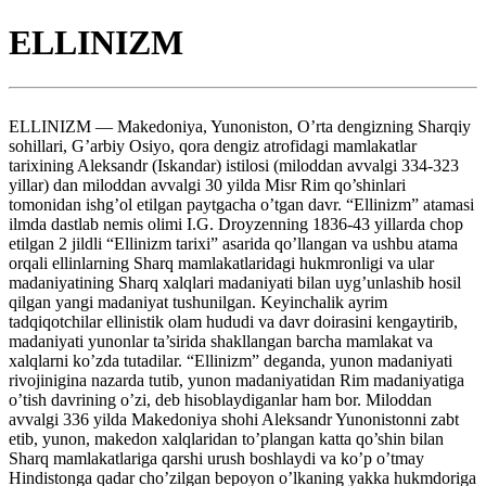
ELLINIZM
ELLINIZM — Makedoniya, Yunoniston, O’rta dengizning Sharqiy sohillari, G’arbiy Osiyo, qora dengiz atrofidagi mamlakatlar tarixining Aleksandr (Iskandar) istilosi (miloddan avvalgi 334-323 yillar) dan miloddan avvalgi 30 yilda Misr Rim qo’shinlari tomonidan ishg’ol etilgan paytgacha o’tgan davr. “Ellinizm” atamasi ilmda dastlab nemis olimi I.G. Droyzenning 1836-43 yillarda chop etilgan 2 jildli “Ellinizm tarixi” asarida qo’llangan va ushbu atama orqali ellinlarning Sharq mamlakatlaridagi hukmronligi va ular madaniyatining Sharq xalqlari madaniyati bilan uyg’unlashib hosil qilgan yangi madaniyat tushunilgan. Keyinchalik ayrim tadqiqotchilar ellinistik olam hududi va davr doirasini kengaytirib, madaniyati yunonlar ta’sirida shakllangan barcha mamlakat va xalqlarni ko’zda tutadilar. “Ellinizm” deganda, yunon madaniyati rivojinigina nazarda tutib, yunon madaniyatidan Rim madaniyatiga o’tish davrining o’zi, deb hisoblaydiganlar ham bor. Miloddan avvalgi 336 yilda Makedoniya shohi Aleksandr Yunonistonni zabt etib, yunon, makedon xalqlaridan to’plangan katta qo’shin bilan Sharq mamlakatlariga qarshi urush boshlaydi va ko’p o’tmay Hindistonga qadar cho’zilgan bepoyon o’lkaning yakka hukmdoriga aylanadi. Aleksandr vafot etganda (miloddan avvalgi 323 yil), uning davlati tarkibida Bolqon yarim oroli, Egey dengizidagi orollar, kichik va G’arbiy Osiyo, Misr, Markaziy Osiyoning bir qismi bor edi. Aleksandr vafot etgach, uning merosxo’rlari o’rtasida hokimiyat uchun kurash borib, mamlakat parchalanib ketgan. Shu tariqa ellinistik davlatlar yuzaga kelgan. Biroq Ellinizm davrida bu hududdagi turli mamlakat va viloyatlar ijtimoiy-iqtisodiy taraqqiyotning turli pog’onasida bo’lganlar: ba’zilarida quldorlik munosabatlari (Makedoniya), ayrimlarida polis tuzumi tarqalib, qulchilik va qullikning antik shakllari vujudga kelgan (Misr, Salavkiylar davlati). Ko’pgina qabilalar (ayniqsa, ellinistik davlatlarning chegara hududlarida yashaganlar) uchun esa urug’chilikdan sinfiylik jamiyatiga o’tish davri bo’lgan. Ellinizm davri Sharqiy mamlakatlar uchun taraqqiyotning yangi bosqichi bo’ldi. Yunon-makedoniyaliklar Sharqqa ishlab chiqarish malakalarini, o’z davlat va huquq me’yorlarini, urf-odat, din va madaniyatlarini olib keldilar, o’z navbatida, Sharqdan o’rgandilar ham. Davlat boshqaruvida qadimiy Sharqiy monarxiya usullaridan foydalanildi. Pul va savdo-sotiq munosabatlari rivojlangan o’lkalar (Mesopotamiya, Suriya, Kichik Osiyo)da polislar ravnaq topdi. Polislar o’zgardi, ya’ni ular mustaqil respublika bo’lmay, ma’lum siyosiy va iqtisodiy imtiyozlarga ega shahar jamoalariga aylandilar. Yunonlarning qadimiy nomi — “ellinlar” atamasi o’z etnik mazmunini asta-sekin yo’qota borib, makedoniyalik, yunon va mahalliy yuqori tabaqaga mansub kishilarni ifodalaydigan so’zga aylanib qoldi. Merosxo’r (diadox)lar o’rtasidagi kurashlar miloddan avvalgi 3, miloddan avvalgi 2-asr boshlarida ham davom etdi. Ptolemeylar imperiyasi, Salavkiylar davlati, hududiy jihatdan ulardan kichik bo’lsa ham, ijtimoiy tuzum jihatidan ularga yaqin bo’lgan Pergam va kichik Osiyodagi boshqa hukmdorliklar, yunon polislari, ellinistik olamning chekkalaridagi skiflar podsholigi, Armaniston, Parfiya va boshqalar o’rtasida tinimsiz urushlar xalq boshiga qo’p ofatlar keltirdi. Shunga qaramay dengiz sohillari bilan mamlakat ichkarisidagi hududlar o’rtasida iqtisodiy aloqa yaxshilana bordi, mahsulot ishlab chiqarish, savdo (xususan, tashqi savdo) rivoj topdi. Shaharlar savdo va hunarmandchilik markazlari sifatida yuksaldi (Iskandariya, Rodos oroli, Antioxiya, Salavkiya, Pergam). Misr, Suriya, kichik Osiyo, Yunoniston va Makedoniya o’rtasida doimiy dengiz yo’li mavjud edi. Qizil dengiz hamda Fors qo’ltig’i bo’ylab Hindistonga savdo yo’li ochildi. Misr qora dengiz atroflari Karfagen va Rim bilan savdo aloqasini yo’lga qo’ydi. qadimiy karvon yo’llarida polislar va gavanlar yuzaga keldi. Shu bilan birga, ushbu davr polislar federatsiyasi (Ittifoqi)ga ehtiyoj tug’dirdi (bir necha polislar birlashdi). Ammo bu ittifoqlar orasida ham nizolar davom etdi, ijtimoiy qurash kuchaydi. Miloddan avvalgi 2-1-asrlarda isyonlar va ozodlik harakatlari jonlandi. Attika, Pergam, Delos o.larida qullar isyoni, Misr va Salavkiyada dehqonlar qo’zg’oloni yuz berdi. Ayni paytda Rimning mavqei osha bordi. U miloddan avvalgi 197 yilda kichik Osiyoni, Egey dengizidagi orollarni va Yunonistonni bosib oddi. Rim Ellinizm davlatlarini birinketin ishg’ol etib, miloddan avvalgi 30-yilda Misrni ham qo’lga kiritdi va Ellinizm davriga barham berdi. Ellinizm davrida turli xalqlarning madaniyat darajalari har xil bo’lgan bo’lsada, o’ziga xos rivojlanish yuz bergan edi. Ellinistik mamlakatlarda tabiiy fanlar (jumladan, matematika), kemasozlik, harbiy san’at va shaharsozlik rivoj topdi. Dengiz sohillariga ko’pgina mayoqlar qurildi, savdo yo’llari barpo etildi, savdo kemalari ko’proq yuk ko’taradigan va tezroq suzadigan darajaga etdilar. Taraqqiyot asosan ilm-fan borasida bo’lib, avvalo, yunonlarning ilk bor Sharq madaniyati bilan yaqindan tanishishlari ularning ongini yana ham kengaytirib, fanning rivojiga kuchli ta’sir ko’rsatdi. Shu davrda ijod qilgan olimlardan Evklid, Arximed — matematikani; Aristarx, Gipparx — astronomiyani; Eratosfen — geografiyani yuksak darajaga ko’tarib, jahon ilmining kelgusi taraqqiyotiga yo’l ochdilar. Olimlar, shoirlar va san’at ahlining ishlari uchun qulay sharoit tug’dirish maqsadida Misrning dastlabki Ptolemey xoqonlari Iskandariya shahrida hozirgi fanlar akademiyasiga o’xshash muassasa — “muzey”, ya’ni muzalar koshonasi ochadilar. Yunonistonning turli yerlaridan chaqirilgan olimlar muzey darsxonalarida ma’ruzalar o’qiydilar, laboratoriyalarda har xil tajriba ishlari o’tkazadilar. Muzey qoshida maxsus kutubxona bo’lgan. Miloddan avvalgi 3-asrning o’rtalarida muzey qiroatxonalarida yarim millionga yaqin papirus o’ramlari saqlangan. 2-asrning boshlarida tashkil etilgan Pergam kutubxonasining fondi Iskandariyanikidan qolishmas edi. Iqtisodiy raqobat tufayli, Ptolemeylar hukumati Misrdan Pergamga papirus chiqarishni taqiqlab qo’yishganida, pergamliklar teridan ishlangan va “pergament” deb ataluvchi maxsus yozuv materiali kashf qildilar. Olimlar esa muzeylarda badiiy asarlarning faqat matnini tekshirish, ya’ni ularning to’g’riligini aniqlash, xatolarini tuzatish, boshqalar tomonidan kiritilgan qo’shimchalarni chiqarib tashlash va hokazo ishlar bilan shug’ullanganlar. Shu tariqa Ellinizm davrida adabiyotshunoslik — Filologiya ilmi yuzaga keldi. Iskandariya filologlari, asosan, Gomer asarlarini o’rganganlar. Ellinizm davrida ilm-fan, ma’rifat, madaniyat, san’at va adabiyot tamomila ellin hukmdorlari tasarrufida bo’lgan. Iskandariya muzeyining xodimlari davlatdan maosh olganlar, maxsus binolarda yashaganlar, kutubxona rahbarlari esa podshohlarning valiahdlariga tarbiyachi bo’lganlar. Ellinizm davrida keng yoyilgan falsafiy ta’limotlar Misr hukmdorlarining manfaatlariga zid bo’lganligi bois Iskandariya muzeylarida falsafa bilan shug’ullanish taqiqlangan. Binobarin, Afina shahri yunon olamining falsafa markazi bo’lib qolgan va yangidanyangi ta’limotlar shu yerda yuzaga kelib, keyin boshqa tomonlarga tarqalgan. Ellinizm falsafasi bu davr uchun muhim omildir. Yunon olamida boshlangan ijtimoiy o’zgarishlar natijasida tug’ilgan siyosiy loqaydlik, beparvolik va umidsizlik kayfiyatlari birmuncha falsafiy ta’limotlarning kelib chiqishiga sabab bo’ldi. Mazkur oqimlarning eng muhimlari — epikurchilar, stoiklar va kiniklar falsafasidir. Epikur (miloddan avvalgi 344-270) o’z ta’limotida Demokritning atom nazariyasini yanada takomillashtirib, axloq masalalariga doir ma’naviy xulosalar chiqargan. Uningcha, modomiki, butun koinot, hatto odamning ruhi ham atomlardan iborat ekan, tabiatda hech qanday g’ayritabiiy hodisalarning bo’lishi mumkin emas. U turli bid’atlarni rad etadi. Koinot haqidagi noto’g’ri tushunchalar odamni har doim qo’rquv va tahlikaga solib, uning osuda hayot kechirishiga xalaqit qiladi. Bo’lmag’ur xavfxatarlardan qutulmas ekan, inson hayotning lazzatlarini his etmaydi, rohatni bilmaydi. Vaholanki, yashashning chin ma’nosi — hayot gashtini surmoqdir. Biroq har bir odam haqiqiy rohatni tashqi olamdan emas, balki o’z ichki dunyosidan, ruhiy erkinlikdan va dilning osoyishtaligidan axtarmog’i kerak. Stoiklar falsafasi ham ko’p jihatdan Epikur fikrlariga yaqin. Bu oqimga asos solgan Zenon (miloddan avvalgi 335— 253) o’zining mashg’ulotlarini Afinadagi peshayvon taxlit binoda o’tkazgan. Shuning uchun yunoncha “stoya” (peshayvon) so’zi keyinchalik ushbu oqimga nisbat berilgan. Epikurchilar ruhiy osoyishtalik printsiplarini targ’ib qilgan bo’lsalar, stoiklar shafqat, saxovat g’oyalarini targ’ib qilganlar. Ularning fikricha, odam bolasi ehtiroslarning ta’sirini yengib, taqdirning izmi, tabiat qonunlari asosida ma’naviy erkin hayot kechirmog’i lozim. Miloddan avvalgi 4-asrda Suqrotning shogirdi Antisfen tomonidan yaratilgan kiniklar falsafasi, shu ta’limot tarafdorlarining mashg’uloti o’tadigan joy — “kinosagers” nomi bilan yuritiladi. Ular jamiyatdagi barcha rasmiy taomillarni, hatto axloqodob qoidalarini inkor qilib, insonni tabiiy holatga qaytishga va soxta udumlarni tashlab, oddiy hayot kechirishga chaqiradilar. Ular o’z ta’limotlarini epikurchilarning betashvish umr kechirish g’oyalariga qarshi qo’yib, qashshoqlik va Gadolikning afzalligini targ’ib etadilar. Kiniklarning bu xildagi “qashshoqlik falsafasi” hukmron tabaqaning barcha an’analariga qarshi qaratilgan isyon edi. Iqtisodiy manfaatdan, ijtimoiy vazifalardan kechib, har qanday rasmiyatchiliqdan xalos bo’lgan va shaxsiy erkinlikni yo’qotmagan holda yaxshi yashashni targ’ib etish orqali ular xususiy mulkni, quldorlikni, diniy tushunchalarni, nikoh tartiblarini va boshqalar usulu qoidalarini inkor etadilar va shu yo’sinda a’yonlarning barcha ma’naviy madaniyatlariga va rasmiy hayotlariga nafrat bilan qaraganliklarini namoyish qilganlar. Adabiyot va san’at saroyga, ellinistik jamiyatning yuqori tabaqalari manfaatlariga xizmat qildirilgan. Antik adab