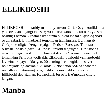
ELLIKBOSHI
ELLIKBOSHI — harbiy-ma’muriy unvon. O’rta Osiyo xonliklarida
yuzboishdan keyingi mansab; 50 nafar askardan iborat harbiy qism
boshlig’i hamda 50 nafar askar ajrata oluvchi mahalla, qishloq yoki
ovul rahbari. U mingboshi tomonidan tayinlangan. Bu mansab
Qo’qon xonligida keng tarqalgan. Podsho Rossiyasi Turkiston
o’lkasini bosib olgach, Ellikboshi unvoni tugatilgan. Turkistonda
sovet rejimiga qarshi qurolli harakat davrida Shermuhammadbek
tomonidan Farg’ona vodiysida Ellikboshi, yuzboshi va mingboshi
lavozimlari qayta tiklangan. 20-asrning 1-choragida — sovet
hokimiyatining dastlabki yillarida O’zbekiston SSRda shaharda
mahalla qo’mitasining raisi, qishloqda esa qishloq oqsoqoli
Ellikboshi deb atalgan. Keyinchalik bu so’z iste’moldan chiqib
ketgan.
Manba