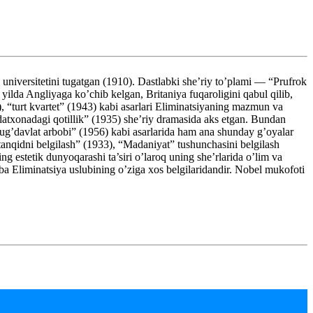
iversitetini tugatgan (1910). Dastlabki she’riy to’plami — “Prufrok
ilda Angliyaga ko’chib kelgan, Britaniya fuqaroligini qabul qilib,
, “turt kvartet” (1943) kabi asarlari Eliminatsiyaning mazmun va
datxonadagi qotillik” (1935) she’riy dramasida aks etgan. Bundan
ulug’davlat arbobi” (1956) kabi asarlarida ham ana shunday g’oyalar
a tanqidni belgilash” (1933), “Madaniyat” tushunchasini belgilash
g estetik dunyoqarashi ta’siri o’laroq uning she’rlarida o’lim va
ziba Eliminatsiya uslubining o’ziga xos belgilaridandir. Nobel mukofoti