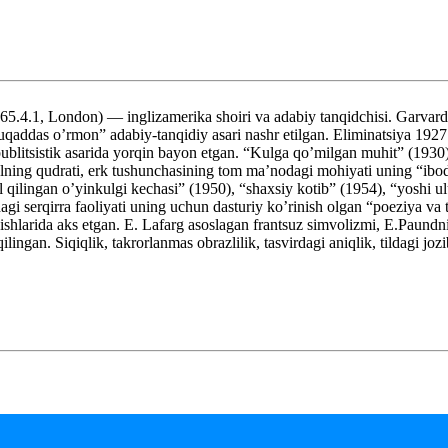
1, London) — inglizamerika shoiri va adabiy tanqidchisi. Garvard un
addas o’rmon” adabiy-tanqidiy asari nashr etilgan. Eliminatsiya 1927 y
ublitsistik asarida yorqin bayon etgan. “Kulga qo’milgan muhit” (1930)
zalning qudrati, erk tushunchasining tom ma’nodagi mohiyati uning “ibo
kil qilingan o’yinkulgi kechasi” (1950), “shaxsiy kotib” (1954), “yoshi 
idagi serqirra faoliyati uning uchun dasturiy ko’rinish olgan “poeziya v
ishlarida aks etgan. E. Lafarg asoslagan frantsuz simvolizmi, E.Paundnin
ingan. Siqiqlik, takrorlanmas obrazlilik, tasvirdagi aniqlik, tildagi jo