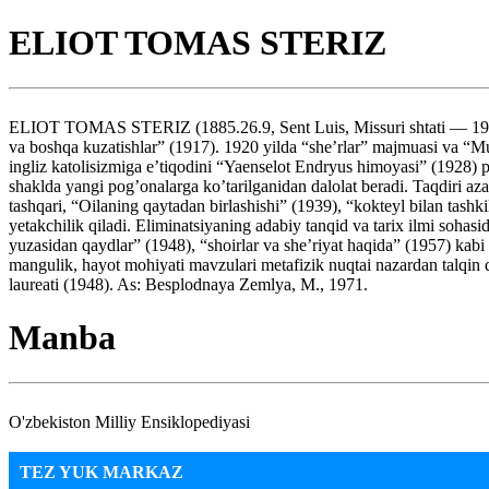
ELIOT TOMAS STERIZ
ELIOT TOMAS STERIZ (1885.26.9, Sent Luis, Missuri shtati — 1965.4.
va boshqa kuzatishlar” (1917). 1920 yilda “she’rlar” majmuasi va “Muq
ingliz katolisizmiga e’tiqodini “Yaenselot Endryus himoyasi” (1928) p
shaklda yangi pog’onalarga ko’tarilganidan dalolat beradi. Taqdiri a
tashqari, “Oilaning qaytadan birlashishi” (1939), “kokteyl bilan tash
yetakchilik qiladi. Eliminatsiyaning adabiy tanqid va tarix ilmi sohas
yuzasidan qaydlar” (1948), “shoirlar va she’riyat haqida” (1957) kabi 
mangulik, hayot mohiyati mavzulari metafizik nuqtai nazardan talqin qil
laureati (1948). As: Besplodnaya Zemlya, M., 1971.
Manba
O'zbekiston Milliy Ensiklopediyasi
TEZ YUK MARKAZ