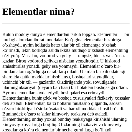
Elementlar nima?
Butun moddiy dunyo elementlardan tarkib topgan. Elementlar — bir
turdagi atomdan iborat moddalar. Ko’pgina elementlar bir-biriga
o’xshaydi, ayrim hollarda hatto ular bir xil elementga o’xshab
ko’rinadi, lekin borliqda aslida ikkita mutlaqo o’xshash elementning
o’zi yo’q. Masalan, vodorod va geliy — rangsiz, hidsiz va ta’msiz
gazlar. Biroq vodorod geliyga nisbatan yengilroqdir. U kislorod
aralashtirilsa yonadi, geliy esa yonmaydi. Elementlar o’zaro bir-
biridan atom og’irligiga qarab farq qiladi. Ulardan bir xili odatdagi
sharoitda qattiq moddalar hisoblansa, boshqalari suyuqliklar,
uchinchi bir xili — gazlardir. Qizdirilganda yoki sovutilganda
ularning aksariyati (deyarli barchasi) bir holatdan boshqasiga o’tadi.
Ayrim elementlar suvda eriydi, boshqalari esa erimaydi.
Elementlarning buningdek va boshqa xususiyatlari fizikaviy xossalar
deb ataladi. Elementlar, ba’zi hollarni mustasno qilganda, asosan
o’zaro bir-biriga ta’sir ko’rsatadi va har xil moddalar hosil bo’ladi.
Buningdek o’zaro ta’sirlar kimyoviy reaksiya deb ataladi.
Elementlarning unday yoxud bunday reaksiyaga kirishishi ularning
kimyoviy xossalariga bog’liq. O’zlarining fizikaviy va kimyoviy
xossalariga ko’ra elementlar bir necha guruhlarga bo’linadi.