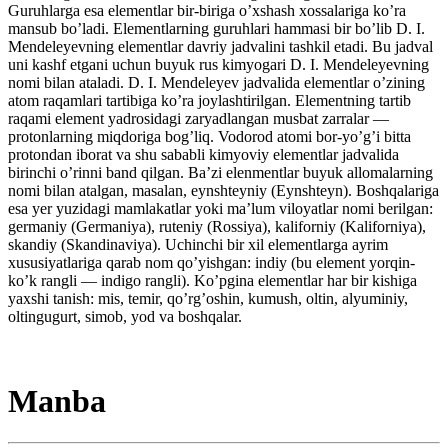
Guruhlarga esa elementlar bir-biriga o’xshash xossalariga ko’ra
mansub bo’ladi. Elementlarning guruhlari hammasi bir bo’lib D. I.
Mendeleyevning elementlar davriy jadvalini tashkil etadi. Bu jadval
uni kashf etgani uchun buyuk rus kimyogari D. I. Mendeleyevning
nomi bilan ataladi. D. I. Mendeleyev jadvalida elementlar o’zining
atom raqamlari tartibiga ko’ra joylashtirilgan. Elementning tartib
raqami element yadrosidagi zaryadlangan musbat zarralar —
protonlarning miqdoriga bog’liq. Vodorod atomi bor-yo’g’i bitta
protondan iborat va shu sababli kimyoviy elementlar jadvalida
birinchi o’rinni band qilgan. Ba’zi elenmentlar buyuk allomalarning
nomi bilan atalgan, masalan, eynshteyniy (Eynshteyn). Boshqalariga
esa yer yuzidagi mamlakatlar yoki ma’lum viloyatlar nomi berilgan:
germaniy (Germaniya), ruteniy (Rossiya), kaliforniy (Kaliforniya),
skandiy (Skandinaviya). Uchinchi bir xil elementlarga ayrim
xususiyatlariga qarab nom qo’yishgan: indiy (bu element yorqin-
ko’k rangli — indigo rangli). Ko’pgina elementlar har bir kishiga
yaxshi tanish: mis, temir, qo’rg’oshin, kumush, oltin, alyuminiy,
oltingugurt, simob, yod va boshqalar.
Manba