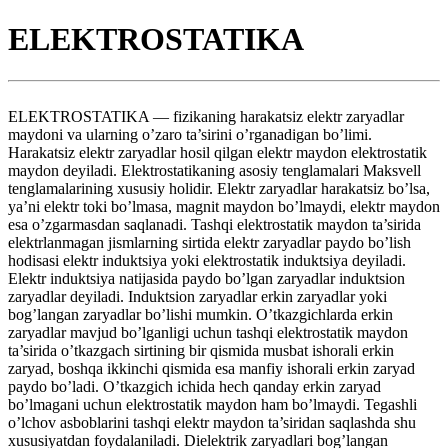
ELEKTROSTATIKA
ELEKTROSTATIKA — fizikaning harakatsiz elektr zaryadlar
maydoni va ularning o’zaro ta’sirini o’rganadigan bo’limi.
Harakatsiz elektr zaryadlar hosil qilgan elektr maydon elektrostatik
maydon deyiladi. Elektrostatikaning asosiy tenglamalari Maksvell
tenglamalarining xususiy holidir. Elektr zaryadlar harakatsiz bo’lsa,
ya’ni elektr toki bo’lmasa, magnit maydon bo’lmaydi, elektr maydon
esa o’zgarmasdan saqlanadi. Tashqi elektrostatik maydon ta’sirida
elektrlanmagan jismlarning sirtida elektr zaryadlar paydo bo’lish
hodisasi elektr induktsiya yoki elektrostatik induktsiya deyiladi.
Elektr induktsiya natijasida paydo bo’lgan zaryadlar induktsion
zaryadlar deyiladi. Induktsion zaryadlar erkin zaryadlar yoki
bog’langan zaryadlar bo’lishi mumkin. O’tkazgichlarda erkin
zaryadlar mavjud bo’lganligi uchun tashqi elektrostatik maydon
ta’sirida o’tkazgach sirtining bir qismida musbat ishorali erkin
zaryad, boshqa ikkinchi qismida esa manfiy ishorali erkin zaryad
paydo bo’ladi. O’tkazgich ichida hech qanday erkin zaryad
bo’lmagani uchun elektrostatik maydon ham bo’lmaydi. Tegashli
o’lchov asboblarini tashqi elektr maydon ta’siridan saqlashda shu
xususiyatdan foydalaniladi. Dielektrik zaryadlari bog’langan