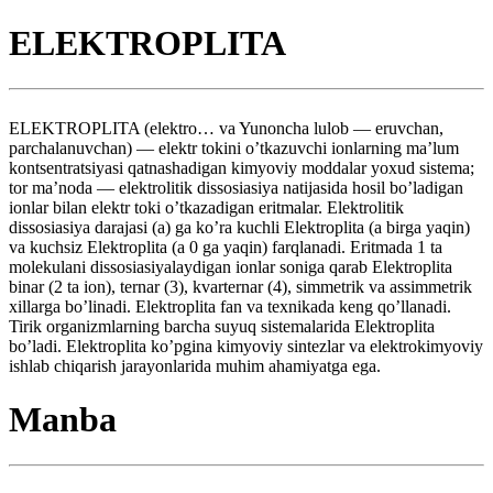
ELEKTROPLITA
ELEKTROPLITA (elektro… va Yunoncha lulob — eruvchan,
parchalanuvchan) — elektr tokini o’tkazuvchi ionlarning ma’lum
kontsentratsiyasi qatnashadigan kimyoviy moddalar yoxud sistema;
tor ma’noda — elektrolitik dissosiasiya natijasida hosil bo’ladigan
ionlar bilan elektr toki o’tkazadigan eritmalar. Elektrolitik
dissosiasiya darajasi (a) ga ko’ra kuchli Elektroplita (a birga yaqin)
va kuchsiz Elektroplita (a 0 ga yaqin) farqlanadi. Eritmada 1 ta
molekulani dissosiasiyalaydigan ionlar soniga qarab Elektroplita
binar (2 ta ion), ternar (3), kvarternar (4), simmetrik va assimmetrik
xillarga bo’linadi. Elektroplita fan va texnikada keng qo’llanadi.
Tirik organizmlarning barcha suyuq sistemalarida Elektroplita
bo’ladi. Elektroplita ko’pgina kimyoviy sintezlar va elektrokimyoviy
ishlab chiqarish jarayonlarida muhim ahamiyatga ega.
Manba