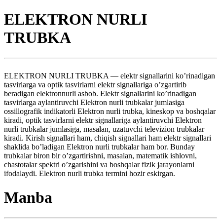
ELEKTRON NURLI
TRUBKA
ELEKTRON NURLI TRUBKA — elektr signallarini ko’rinadigan
tasvirlarga va optik tasvirlarni elektr signallariga o’zgartirib
beradigan elektronnurli asbob. Elektr signallarini ko’rinadigan
tasvirlarga aylantiruvchi Elektron nurli trubkalar jumlasiga
ossillografik indikatorli Elektron nurli trubka, kineskop va boshqalar
kiradi, optik tasvirlarni elektr signallariga aylantiruvchi Elektron
nurli trubkalar jumlasiga, masalan, uzatuvchi televizion trubkalar
kiradi. Kirish signallari ham, chiqish signallari ham elektr signallari
shaklida bo’ladigan Elektron nurli trubkalar ham bor. Bunday
trubkalar biron bir o’zgartirishni, masalan, matematik ishlovni,
chastotalar spektri o’zgarishini va boshqalar fizik jarayonlarni
ifodalaydi. Elektron nurli trubka termini hozir eskirgan.
Manba