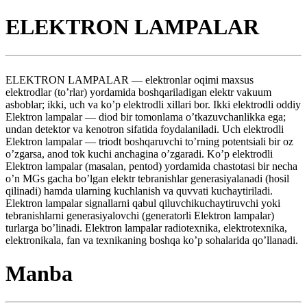
ELEKTRON LAMPALAR
ELEKTRON LAMPALAR — elektronlar oqimi maxsus
elektrodlar (to’rlar) yordamida boshqariladigan elektr vakuum
asboblar; ikki, uch va ko’p elektrodli xillari bor. Ikki elektrodli oddiy
Elektron lampalar — diod bir tomonlama o’tkazuvchanlikka ega;
undan detektor va kenotron sifatida foydalaniladi. Uch elektrodli
Elektron lampalar — triodt boshqaruvchi to’rning potentsiali bir oz
o’zgarsa, anod tok kuchi anchagina o’zgaradi. Ko’p elektrodli
Elektron lampalar (masalan, pentod) yordamida chastotasi bir necha
o’n MGs gacha bo’lgan elektr tebranishlar generasiyalanadi (hosil
qilinadi) hamda ularning kuchlanish va quvvati kuchaytiriladi.
Elektron lampalar signallarni qabul qiluvchikuchaytiruvchi yoki
tebranishlarni generasiyalovchi (generatorli Elektron lampalar)
turlarga bo’linadi. Elektron lampalar radiotexnika, elektrotexnika,
elektronikala, fan va texnikaning boshqa ko’p sohalarida qo’llanadi.
Manba