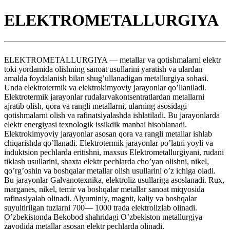
ELEKTROMETALLURGIYA
ELEKTROMETALLURGIYA — metallar va qotishmalarni elektr
toki yordamida olishning sanoat usullarini yaratish va ulardan
amalda foydalanish bilan shug’ullanadigan metallurgiya sohasi.
Unda elektrotermik va elektrokimyoviy jarayonlar qo’llaniladi.
Elektrotermik jarayonlar rudalarvakontsentratlardan metallarni
ajratib olish, qora va rangli metallarni, ularning asosidagi
qotishmalarni olish va rafinatsiyalashda ishlatiladi. Bu jarayonlarda
elektr energiyasi texnologik issikdik manbai hisoblanadi.
Elektrokimyoviy jarayonlar asosan qora va rangli metallar ishlab
chiqarishda qo’llanadi. Elektrotermik jarayonlar po’latni yoyli va
induktsion pechlarda eritishni, maxsus Elektrometallurgiyani, rudani
tiklash usullarini, shaxta elektr pechlarda cho’yan olishni, nikel,
qo’rg’oshin va boshqalar metallar olish usullarini o’z ichiga oladi.
Bu jarayonlar Galvanotexnika, elektroliz usullariga asoslanadi. Rux,
marganes, nikel, temir va boshqalar metallar sanoat miqyosida
rafinasiyalab olinadi. Alyuminiy, magnit, kaliy va boshqalar
suyultirilgan tuzlarni 700— 1000 trada elektrolizlab olinadi.
O’zbekistonda Bekobod shahridagi O’zbekiston metallurgiya
zavodida metallar asosan elektr pechlarda olinadi.