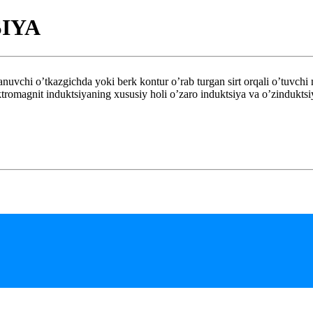
IYA
kazgichda yoki berk kontur o’rab turgan sirt orqali o’tuvchi magn
lektromagnit induktsiyaning xususiy holi o’zaro induktsiya va o’zindukts