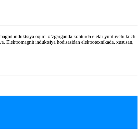
it induktsiya oqimi o’zgarganda konturda elektr yurituvchi kuch
iya. Elektromagnit induktsiya hodisasidan elektrotexnikada, xususan,