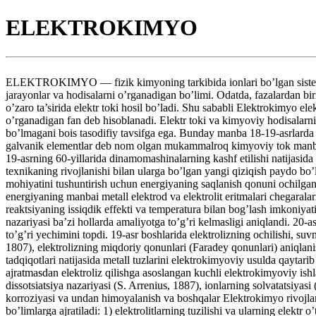
ELEKTROKIMYO
ELEKTROKIMYO — fizik kimyoning tarkibida ionlari bo’lgan sistemalarni
jarayonlar va hodisalarni o’rganadigan bo’limi. Odatda, fazalardan biri
o’zaro ta’sirida elektr toki hosil bo’ladi. Shu sababli Elektrokimyo ele
o’rganadigan fan deb hisoblanadi. Elektr toki va kimyoviy hodisalarnin
bo’lmagani bois tasodifiy tavsifga ega. Bunday manba 18-19-asrlarda L
galvanik elementlar deb nom olgan mukammalroq kimyoviy tok manbalari
19-asrning 60-yillarida dinamomashinalarning kashf etilishi natijasida
texnikaning rivojlanishi bilan ularga bo’lgan yangi qiziqish paydo 
mohiyatini tushuntirish uchun energiyaning saqlanish qonuni ochilgan
energiyaning manbai metall elektrod va elektrolit eritmalari chegar
reaktsiyaning issiqdik effekti va temperatura bilan bog’lash imkoniya
nazariyasi ba’zi hollarda amaliyotga to’g’ri kelmasligi aniqlandi. 20
to’g’ri yechimini topdi. 19-asr boshlarida elektrolizning ochilishi, su
1807), elektrolizning miqdoriy qonunlari (Faradey qonunlari) aniqlan
tadqiqotlari natijasida metall tuzlarini elektrokimyoviy usulda qaytar
ajratmasdan elektroliz qilishga asoslangan kuchli elektrokimyoviy ishla
dissotsiatsiya nazariyasi (S. Arrenius, 1887), ionlarning solvatatsiyas
korroziyasi va undan himoyalanish va boshqalar Elektrokimyo rivojla
bo’limlarga ajratiladi: 1) elektrolitlarning tuzilishi va ularning elekt