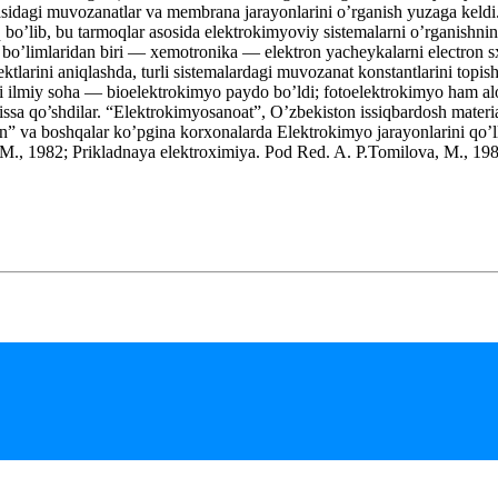
sidagi muvozanatlar va membrana jarayonlarini o’rganish yuzaga keldi. 
 bo’lib, bu tarmoqlar asosida elektrokimyoviy sistemalarni o’rganishni
o’limlaridan biri — xemotronika — elektron yacheykalarni electron s
effektlarini aniqlashda, turli sistemalardagi muvozanat konstantlarini to
 ilmiy soha — bioelektrokimyo paydo bo’ldi; fotoelektrokimyo ham aloh
issa qo’shdilar. “Elektrokimyosanoat”, O’zbekiston issiqbardosh mater
on” va boshqalar ko’pgina korxonalarda Elektrokimyo jarayonlarini qo’l
, M., 1982; Prikladnaya elektroximiya. Pod Red. A. P.Tomilova, M., 1