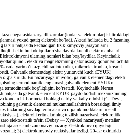
a chegarasida zaryadli zarralar (ionlar va elektronlar) ishtirokidagi
qlanmasi yoxud qattiq elektrolit bo’ladi. Aksari hollarda bu 2 fazaning
ng ta’siri natijasida kechadigan fizik-kimyoviy jarayonlarni
lluqli. Lekin bu tadqiqotlar o’sha davrda kuchli elektr manbalari
 Elektrokimyoni ularning nomlari bilan bog’laydilar. Keyinchalik
tlar qilindi, elektr va magnetizmning qator asosiy qonunlari ochildi.
; 20-asrda yarimo’tkazgichli radiotexnika, mikroelektronika, kosmik
 ortdi. Galvanik elementdagi elektr yurituvchi kuch (EYUK)
a olg’a surildi. Bu nazariyaga muvofiq, galvanik elementdagi elektr
Gelmgolsning termodinamik tenglamasi galvanik element EYUKni
iga termodinamik bog’liqligini ko’rsatadi. Keyinchalik Nernst
ntirish natijasida galvanik element EYUK paydo bo’lish mexanizmining
va kondan ilk bor metall holdagi natriy va kaliy olinishi (G. Devi,
akobining galvanik elementni mukammallashtirish borasidagi ilmiy
suv, tuzlarning suvdagi eritmalari va organik moddalarni metall
iyasi), elektrolit eritmalarining tuzilish nazariyasi, elektrolitik
o’zaro elektrostatik ta’siri (Debay — Xyukkel nazariyasi) metallar
anishiga asoslanib zamonaviy nazariy Elektrokimyo quyidagi
vozanat; 3) elektrokimyoviy reaktsiyalar tezligi. 20-asr oxirlarida