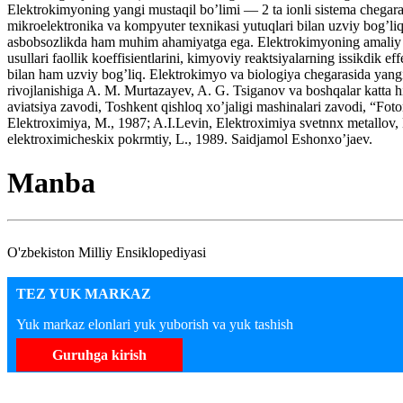
Elektrokimyoning yangi mustaqil bo’limi — 2 ta ionli sistema chegara
mikroelektronika va kompyuter texnikasi yutuqlari bilan uzviy bog’liq
asbobsozlikda ham muhim ahamiyatga ega. Elektrokimyoning amaliy b
usullari faollik koeffisientlarini, kimyoviy reaktsiyalarning issikdik 
bilan ham uzviy bog’liq. Elektrokimyo va biologiya chegarasida yangi
rivojlanishiga A. M. Murtazayev, A. G. Tsiganov va boshqalar katta h
aviatsiya zavodi, Toshkent qishloq xo’jaligi mashinalari zavodi, “Fot
Elektroximiya, M., 1987; A.I.Levin, Elektroximiya svetnnx metallov
elektroximicheskix pokrmtiy, L., 1989. Saidjamol Eshonxo’jaev.
Manba
O'zbekiston Milliy Ensiklopediyasi
TEZ YUK MARKAZ
Yuk markaz elonlari yuk yuborish va yuk tashish
Guruhga kirish