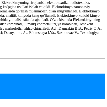
Elektrokimyoning rivojlanishi elektrotexnika, radiotexnika,
ng ko’pgina usullari ishlab chiqildi. Elektrokimyo zamonaviy
xemalarda qo’llash muammolari bilan shug’ullanadi. Elektrokimyo
pishda, analitik kimyoda keng qo’llanadi. Elektrokimyo kolloid kimyo
ida yo’nalish sifatida ajratiladi. O’zbekistonda Elektrokimyoning
iallar kombinati, Olmaliq konmetallurgiya kombinati, Toshkent
lab mahsulotlar ishlab chiqariladi. Ad.: Damaskin B.B., Petriy O.A.,
984; Dasoyanm . A., Palomskaya I.Ya., Saxonovae.V., Texnologiya