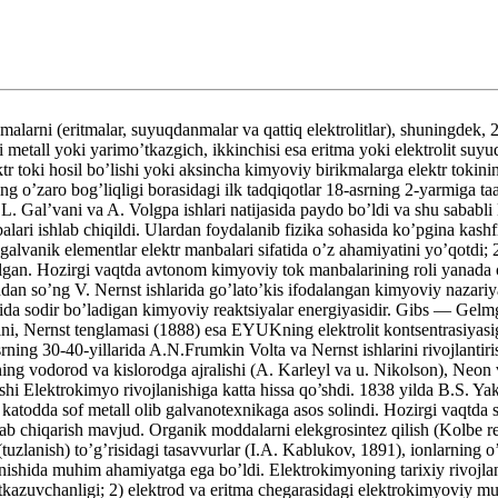
 (eritmalar, suyuqdanmalar va qattiq elektrolitlar), shuningdek, 2 faz
 metall yoki yarimo’tkazgich, ikkinchisi esa eritma yoki elektrolit suyu
ktr toki hosil bo’lishi yoki aksincha kimyoviy birikmalarga elektr tokini
g o’zaro bog’liqligi borasidagi ilk tadqiqotlar 18-asrning 2-yarmiga taa
. Gal’vani va A. Volgpa ishlari natijasida paydo bo’ldi va shu sababli
 ishlab chiqildi. Ulardan foydalanib fizika sohasida ko’pgina kashfiyo
 galvanik elementlar elektr manbalari sifatida o’z ahamiyatini yo’qotdi
bo’lgan. Hozirgi vaqtda avtonom kimyoviy tok manbalarining roli yanada
dan so’ng V. Nernst ishlarida go’lato’kis ifodalangan kimyoviy nazariy
alarida sodir bo’ladigan kimyoviy reaktsiyalar energiyasidir. Gibs — 
tini, Nernst tenglamasi (1888) esa EYUKning elektrolit kontsentrasiyas
-asrning 30-40-yillarida A.N.Frumkin Volta va Nernst ishlarini rivojla
vning vodorod va kislorodga ajralishi (A. Karleyl va u. Nikolson), Neon 
ishi Elektrokimyo rivojlanishiga katta hissa qo’shdi. 1838 yilda B.S. Y
ib katodda sof metall olib galvanotexnikaga asos solindi. Hozirgi vaqtda 
b chiqarish mavjud. Organik moddalarni elekgrosintez qilish (Kolbe reakts
i (tuzlanish) to’g’risidagi tasavvurlar (I.A. Kablukov, 1891), ionlarning 
nishida muhim ahamiyatga ega bo’ldi. Elektrokimyoning tarixiy rivojl
r o’tkazuvchanligi; 2) elektrod va eritma chegarasidagi elektrokimyoviy mu