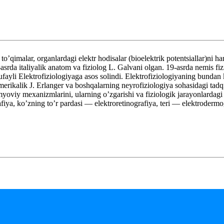
malar, organlardagi elektr hodisalar (bioelektrik potentsiallar)ni ha
-asrda italiyalik anatom va fiziolog L. Galvani olgan. 19-asrda nemis fi
tufayli Elektrofiziologiyaga asos solindi. Elektrofiziologiyaning bundan 
rikalik J. Erlanger va boshqalarning neyrofiziologiya sohasidagi tadqi
imyoviy mexanizmlarini, ularning o’zgarishi va fiziologik jarayonlardagi
ya, ko’zning to’r pardasi — elektroretinografiya, teri — elektrodermogr