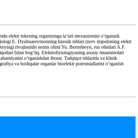
mda elektr tokening organizmga ta’siri mexanizmini o’rganadi.
ziologi E. Dyubuareymonning klassik ishlari (nerv impulsining elektr
keyingi rivojlanishi nemis olimi Yu. Bernshteyn, rus olimlari A.F.
qotlari bilan bog’liq. Elektrofiziologiyaning asosiy muammolari
 ahamiyatini o’rganishdan iborat. Tadqiqot ishlarida va klinik
afiya va boshqalar organlar bioelektr potentsiallarini o’rganish