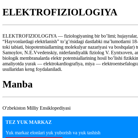
ELEKTROFIZIOLOGIYA
ELEKTROFIZIOLOGIYA — fiziologiyaning bir bo’limi; hujayralar, to’qi
“Hayvonlardagi elektrlanish” to’g’risidagi dastlabki ma’lumotlarni 18
toki tabiati, biopotentsiallarning molekulyar nazariyasi va boshqalar) 
Samoylov, N.E.Vvedenskiy, niderlandiyalik fiziolog V. Eyntxoven, ame
biologik membranalarda elektr potentsiallarining hosil bo’lishi fizikk
amaliyotda yurak — elektrokardiografiya, miya — elektroentsefalografi
usullaridan keng foydalaniladi.
Manba
O'zbekiston Milliy Ensiklopediyasi
TEZ YUK MARKAZ
Yuk markaz elonlari yuk yuborish va yuk tashish