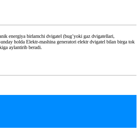
nergiya birlamchi dvigatel (bug’yoki gaz dvigatellari,
 Bunday holda Elektr-mashina generatori elektr dvigatel bilan birga tok
kiga aylantirib beradi.