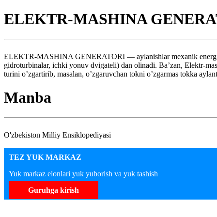
ELEKTR-MASHINA GENERA
ELEKTR-MASHINA GENERATORI — aylanishlar mexanik energiyasini o’
gidroturbinalar, ichki yonuv dvigateli) dan olinadi. Ba’zan, Elektr-mas
turini o’zgartirib, masalan, o’zgaruvchan tokni o’zgarmas tokka aylantiri
Manba
O'zbekiston Milliy Ensiklopediyasi
TEZ YUK MARKAZ
Yuk markaz elonlari yuk yuborish va yuk tashish
Guruhga kirish