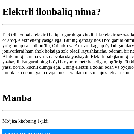
Elektrli ilonbaliq nima?
Elektrli ilonbaliq elektrli baliqlar guruhiga kiradi. Ular elektr razr
o’laroq, elektr energiyasiga ega. Buning qanday hosil bo’lganini olim
yo’g’on, qora tanli bo’lib, Orinoko va Amazonkaga qo’yiladigan daryol
jonivorlarni ham shok holatiga sola oladi! Aytishlaricha, odamni bir ne
Afrikaning hamma yirik daryolarida yashaydi. Elektrli baliqlarning uc
yashaydi. Bu guruhning bo’yi bir yarim metr keladigan, og’irligi 90 k
yassi bo’lib, kuchli dumga ega. Uning elektrli a’zolari bosh va oyqulog
uni tiklash uchun yana ovqatlanishi va dam olishi taqoza etilar ekan.
Manba
Mo’jiza kitobning 1-jildi