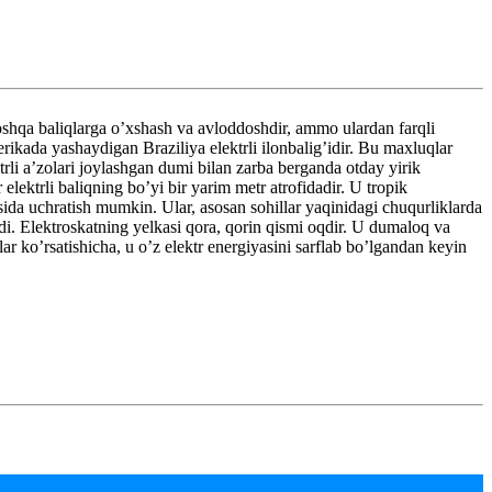
 boshqa baliqlarga o’xshash va avloddoshdir, ammo ulardan farqli
rikada yashaydigan Braziliya elektrli ilonbalig’idir. Bu maxluqlar
rli a’zolari joylashgan dumi bilan zarba berganda otday yirik
elektrli baliqning bo’yi bir yarim metr atrofidadir. U tropik
sida uchratish mumkin. Ular, asosan sohillar yaqinidagi chuqurliklarda
di. Elektroskatning yelkasi qora, qorin qismi oqdir. U dumaloq va
ar ko’rsatishicha, u o’z elektr energiyasini sarflab bo’lgandan keyin