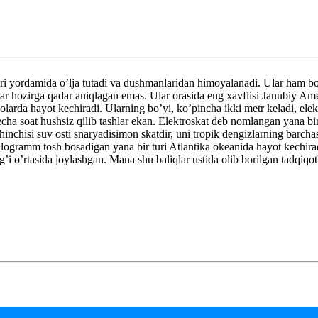
yadlari yordamida o’lja tutadi va dushmanlaridan himoyalanadi. Ular ham
lar hozirga qadar aniqlagan emas. Ular orasida eng xavflisi Janubiy Ame
arda hayot kechiradi. Ularning bo’yi, ko’pincha ikki metr keladi, elekt
cha soat hushsiz qilib tashlar ekan. Elektroskat deb nomlangan yana bir 
hinchisi suv osti snaryadisimon skatdir, uni tropik dengizlarning barcha
ilogramm tosh bosadigan yana bir turi Atlantika okeanida hayot kechira
’i o’rtasida joylashgan. Mana shu baliqlar ustida olib borilgan tadqiqotl