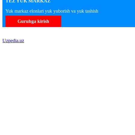
TEZ YUK MARKAZ
Yuk markaz elonlari yuk yuborish va yuk tashish
Guruhga kirish
Uzpedia.uz