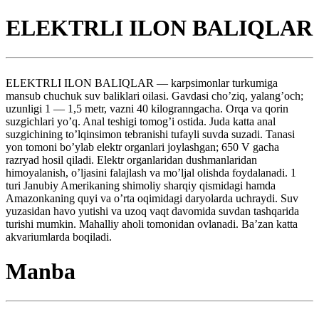
ELEKTRLI ILON BALIQLAR
ELEKTRLI ILON BALIQLAR — karpsimonlar turkumiga
mansub chuchuk suv baliklari oilasi. Gavdasi cho’ziq, yalang’och;
uzunligi 1 — 1,5 metr, vazni 40 kilogranngacha. Orqa va qorin
suzgichlari yo’q. Anal teshigi tomog’i ostida. Juda katta anal
suzgichining to’lqinsimon tebranishi tufayli suvda suzadi. Tanasi
yon tomoni bo’ylab elektr organlari joylashgan; 650 V gacha
razryad hosil qiladi. Elektr organlaridan dushmanlaridan
himoyalanish, o’ljasini falajlash va mo’ljal olishda foydalanadi. 1
turi Janubiy Amerikaning shimoliy sharqiy qismidagi hamda
Amazonkaning quyi va o’rta oqimidagi daryolarda uchraydi. Suv
yuzasidan havo yutishi va uzoq vaqt davomida suvdan tashqarida
turishi mumkin. Mahalliy aholi tomonidan ovlanadi. Ba’zan katta
akvariumlarda boqiladi.
Manba