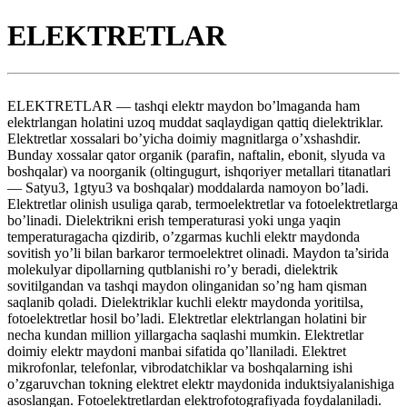
ELEKTRETLAR
ELEKTRETLAR — tashqi elektr maydon bo’lmaganda ham
elektrlangan holatini uzoq muddat saqlaydigan qattiq dielektriklar.
Elektretlar xossalari bo’yicha doimiy magnitlarga o’xshashdir.
Bunday xossalar qator organik (parafin, naftalin, ebonit, slyuda va
boshqalar) va noorganik (oltingugurt, ishqoriyer metallari titanatlari
— Satyu3, 1gtyu3 va boshqalar) moddalarda namoyon bo’ladi.
Elektretlar olinish usuliga qarab, termoelektretlar va fotoelektretlarga
bo’linadi. Dielektrikni erish temperaturasi yoki unga yaqin
temperaturagacha qizdirib, o’zgarmas kuchli elektr maydonda
sovitish yo’li bilan barkaror termoelektret olinadi. Maydon ta’sirida
molekulyar dipollarning qutblanishi ro’y beradi, dielektrik
sovitilgandan va tashqi maydon olinganidan so’ng ham qisman
saqlanib qoladi. Dielektriklar kuchli elektr maydonda yoritilsa,
fotoelektretlar hosil bo’ladi. Elektretlar elektrlangan holatini bir
necha kundan million yillargacha saqlashi mumkin. Elektretlar
doimiy elektr maydoni manbai sifatida qo’llaniladi. Elektret
mikrofonlar, telefonlar, vibrodatchiklar va boshqalarning ishi
o’zgaruvchan tokning elektret elektr maydonida induktsiyalanishiga
asoslangan. Fotoelektretlardan elektrofotografiyada foydalaniladi.